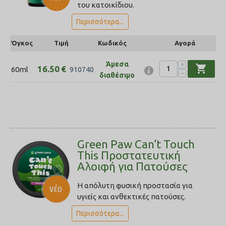
του κατοικίδιου.
Περισσότερα...
Όγκος
Τιμή
Κωδικός
Αγορά
+
Άμεσα
shopping_cart
16.50
€
60ml
910740
−
διαθέσιμο
Green Paw Can’t Touch
This Προστατευτική
Αλοιφή για Πατούσες
Η απόλυτη φυσική προστασία για
υγιείς και ανθεκτικές πατούσες.
Περισσότερα...