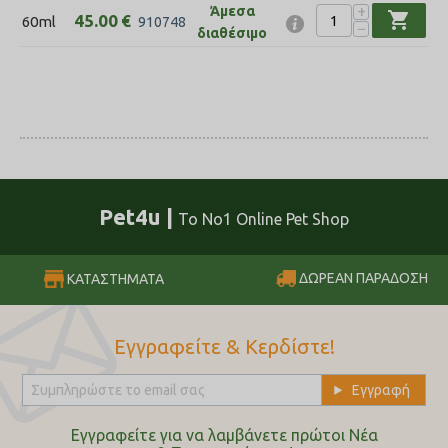
+
Άμεσα
shopping_cart
45.00
€
60ml
910748
−
διαθέσιμο
Pet4u |
Το No1 Online Pet Shop
ΔΩΡΕΑΝ ΠΑΡΑΔΟΣΗ
ΚΑΤΑΣΤΗΜΑΤΑ
Εγγραφείτε & Κερδίστε!
Εγγραφείτε για να λαμβάνετε πρώτοι Nέα