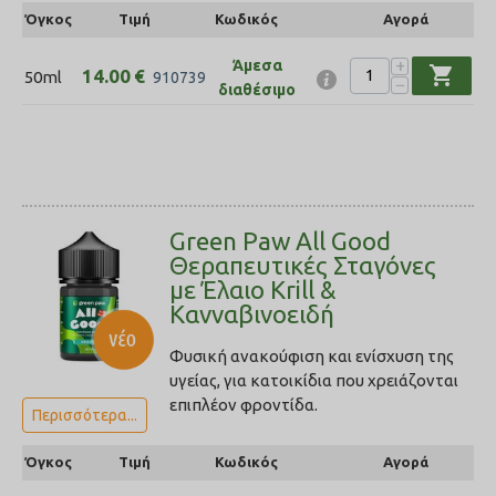
Όγκος
Τιμή
Κωδικός
Αγορά
+
Άμεσα
shopping_cart
14.00
€
50ml
910739
−
διαθέσιμο
Green Paw All Good
Θεραπευτικές Σταγόνες
με Έλαιο Krill &
Κανναβινοειδή
Φυσική ανακούφιση και ενίσχυση της
υγείας, για κατοικίδια που χρειάζονται
επιπλέον φροντίδα.
Περισσότερα...
Όγκος
Τιμή
Κωδικός
Αγορά