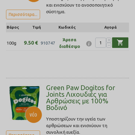
και ενισχύουν το ανοσοποιητικό
σύστημα.
Περισσότερα...
Βάρος
Τιμή
Κωδικός
Αγορά
+
Άμεσα
shopping_cart
9.50
€
100g
910747
−
διαθέσιμο
Green Paw Dogitos for
Joints Λιχουδιές για
Αρθρώσεις με 100%
Βοδινό
Yποστηρίζουν την υγεία των
αρθρώσεων και ενισχύουν τη
συνολική ευεξία.