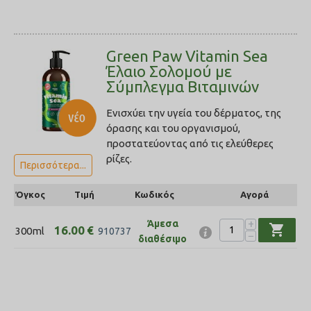
Green Paw Vitamin Sea
Έλαιο Σολοµού με
Σύμπλεγμα Βιταμινών
Ενισχύει την υγεία του δέρματος, της
όρασης και του οργανισμού,
προστατεύοντας από τις ελεύθερες
ρίζες.
Περισσότερα...
Όγκος
Τιμή
Κωδικός
Αγορά
+
Άμεσα
shopping_cart
16.00
€
300ml
910737
−
διαθέσιμο