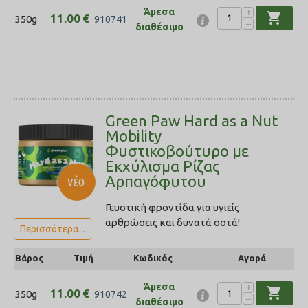
+
Άμεσα
shopping_cart
11.00
€
350g
910741
−
διαθέσιμο
Green Paw Hard as a Νut
Mobility
Φυστικοβούτυρο με
Εκχύλισμα Ρίζας
Αρπαγόφυτου
Γευστική φροντίδα για υγιείς
αρθρώσεις και δυνατά οστά!
Περισσότερα...
Βάρος
Τιμή
Κωδικός
Αγορά
+
Άμεσα
shopping_cart
11.00
€
350g
910742
−
διαθέσιμο