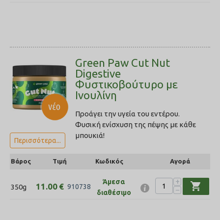
Green Paw Cut Nut
Digestive
Φυστικοβούτυρο με
Ινουλίνη
Προάγει την υγεία του εντέρου.
Φυσική ενίσχυση της πέψης με κάθε
μπουκιά!
Περισσότερα...
Βάρος
Τιμή
Κωδικός
Αγορά
+
Άμεσα
shopping_cart
11.00
€
350g
910738
−
διαθέσιμο