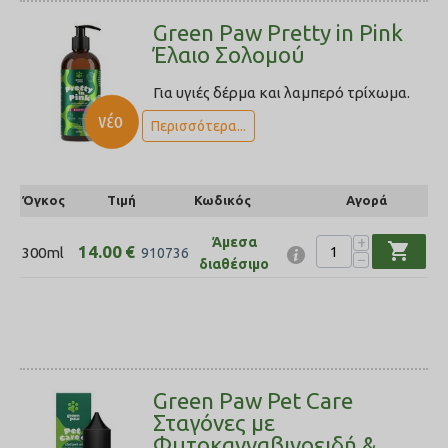
Green Paw Pretty in Pink
Έλαιο Σολοµού
Για υγιές δέρµα και λαμπερό τρίχωµα.
Περισσότερα...
Όγκος
Τιμή
Κωδικός
Αγορά
+
Άμεσα
shopping_cart
14.00
€
300ml
910736
−
διαθέσιμο
Green Paw Pet Care
Σταγόνες με
Φυτοκανναβινοειδή &