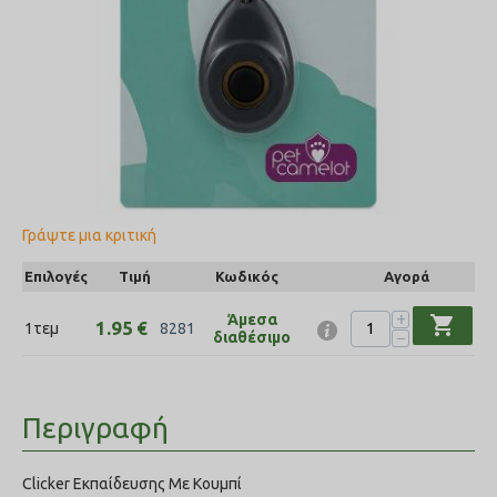
Γράψτε μια κριτική
Επιλογές
Τιμή
Κωδικός
Αγορά
+
Άμεσα
shopping_cart
1.95
€
1τεμ
8281
−
διαθέσιμο
Περιγραφή
Clicker Εκπαίδευσης Με Κουμπί