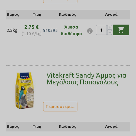
Βάρος
Τιμή
Κωδικός
Αγορά
2.75
€
+
Άμεσα
shopping_cart
2.5kg
910395
−
(
1.10
€
/kg)
διαθέσιμο
Vitakraft Sandy Άμμος για
Μεγάλους Παπαγάλους
Περισσότερα...
Βάρος
Τιμή
Κωδικός
Αγορά