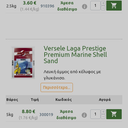
3.60
€
+
Άμεσα
shopping_cart
2.5kg
910396
−
(
1.44
€
/kg)
διαθέσιμο
Versele Laga Prestige
Premium Marine Shell
Sand
Λευκή άμμος από κέλυφος με
γλυκάνισο.
Περισσότερα...
Βάρος
Τιμή
Κωδικός
Αγορά
8.80
€
+
Άμεσα
shopping_cart
5kg
300019
−
(
1.76
€
/kg)
διαθέσιμο