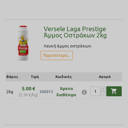
Versele Laga Prestige
Άμμος Οστράκων 2kg
Λευκή άμμος οστράκων.
Περισσότερα...
Βάρος
Τιμή
Κωδικός
Αγορά
5.00
€
+
Άμεσα
shopping_cart
2kg
300013
−
(
2.50
€
/kg)
διαθέσιμο