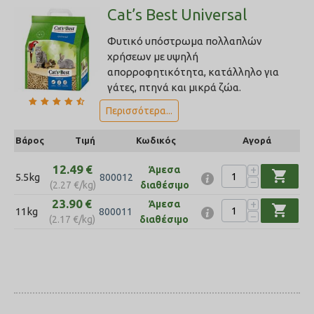
Cat’s Best Universal
Φυτικό υπόστρωμα πολλαπλών
χρήσεων με υψηλή
απορροφητικότητα, κατάλληλο για
γάτες, πτηνά και μικρά ζώα.
Περισσότερα...
Βάρος
Τιμή
Κωδικός
Αγορά
12.49
€
+
Άμεσα
shopping_cart
5.5kg
800012
−
(
2.27
€
/kg)
διαθέσιμο
23.90
€
+
Άμεσα
shopping_cart
11kg
800011
−
(
2.17
€
/kg)
διαθέσιμο