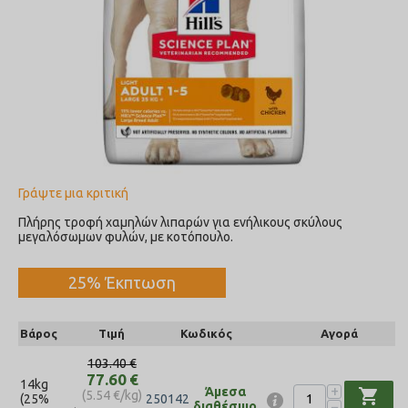
Γράψτε μια κριτική
Πλήρης τροφή χαμηλών λιπαρών για ενήλικους σκύλους
μεγαλόσωμων φυλών, με κοτόπουλο.
25% Έκπτωση
Βάρος
Τιμή
Κωδικός
Αγορά
103.40
€
77.60
€
14kg
+
Άμεσα
shopping_cart
(
5.54
€
/kg)
(25%
250142
−
διαθέσιμο