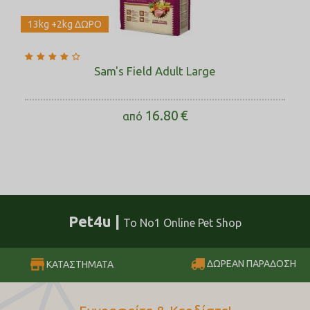
Οι αναφερόμενες ποσότητες τροφής αποτελούν τιμές
αναφοράς και πρέπει να προσαρμόζονται στις ατομικές
ανάγκες κάθε σκύλου, προκειμένου να διατηρείται το ιδανικό
13kg +2kg ΔΩΡΟ
σωματικό βάρος του σκύλου.
Sam's Field Adult Large
16.80
€
από
Pet4u |
Το No1 Online Pet Shop
ΔΩΡΕΑΝ ΠΑΡΑΔΟΣΗ
ΚΑΤΑΣΤΗΜΑΤΑ