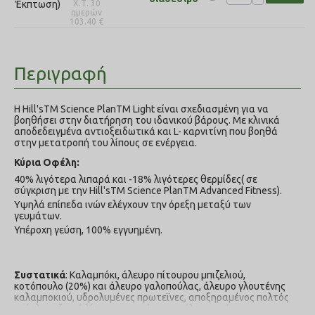
Έκπτωση)
Χ.Τ. 30
ημερών
103.40
€
Περιγραφή
H Hill'sTM Science PlanTM Light είναι σχεδιασμένη για να
βοηθήσει στην διατήρηση του ιδανικού βάρους. Με κλινικά
αποδεδειγμένα αντιοξειδωτικά και L- καρνιτίνη που βοηθά
στην μετατροπή του λίπους σε ενέργεια.
Κύρια Οφέλη:
40% λιγότερα λιπαρά και -18% λιγότερες θερμίδες( σε
σύγκριση με την Hill'sTM Science PlanTM Advanced Fitness).
Υψηλά επίπεδα ινών ελέγχουν την όρεξη μεταξύ των
γευμάτων.
Υπέροχη γεύση, 100% εγγυημένη.
Συστατικά
: Καλαμπόκι, άλευρο πίτουρου μπιζελιού,
κοτόπουλο (20%) και άλευρο γαλοπούλας, άλευρο γλουτένης
καλαμποκιού, υδρολυμένες πρωτεϊνες, αποξηραμένος πολτός
τεύτλων, ζωικό λίπος, κυτταρίνη, σογιέλαιο, ανόργανα