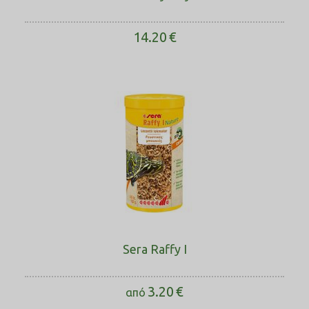
14.20
€
Sera Raffy I
3.20
€
από