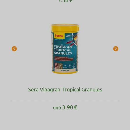
3.56
€
Sera Vipagran Tropical Granules
3.90
€
από