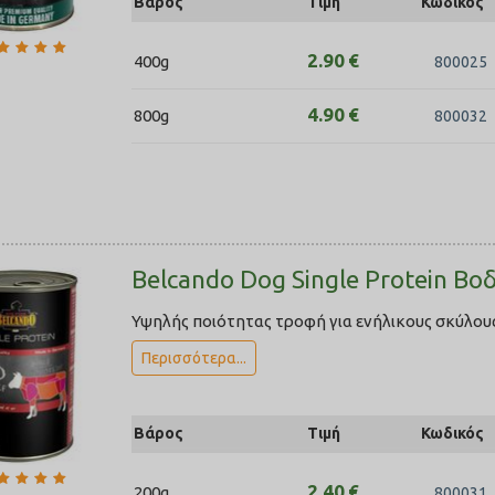
Βάρος
Τιμή
Κωδικός
2.90
€
400g
800025
4.90
€
800g
800032
Belcando Dog Single Protein Βο
Υψηλής ποιότητας τροφή για ενήλικους σκύλους
Περισσότερα...
Βάρος
Τιμή
Κωδικός
2.40
€
200g
800031