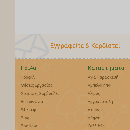
Εγγραφείτε & Κερδίστε!
Pet4u
Καταστήματα
Προφίλ
Αγία Παρασκευή
Θέσεις Εργασίας
Αμπελόκηποι
Χρήσιμες Συμβουλές
Άλιμος
Επικοινωνία
Αργυρούπολη
Site map
Αχαρναί
Blog
Δάφνη
Box Now
Καλλιθέα