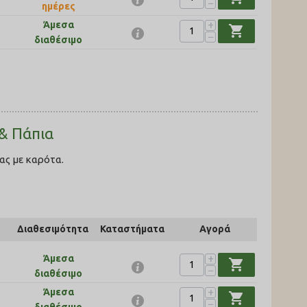
−
ημέρες
+
Άμεσα
shopping_cart
−
διαθέσιμο
& Πάπια
ας με καρότα.
Διαθεσιμότητα
Καταστήματα
Αγορά
+
Άμεσα
shopping_cart
−
διαθέσιμο
+
Άμεσα
shopping_cart
−