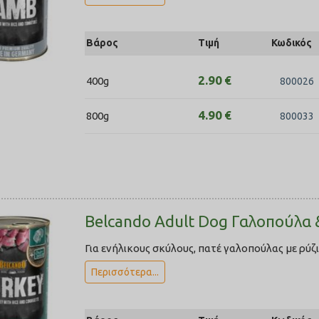
Βάρος
Τιμή
Κωδικός
2.90
€
400g
800026
4.90
€
800g
800033
Belcando Adult Dog Γαλοπούλα 
Για ενήλικους σκύλους, πατέ γαλοπούλας με ρύζι
Περισσότερα...