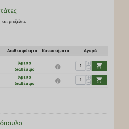
ατάτες
και μπιζέλια.
Διαθεσιμότητα
Καταστήματα
Αγορά
+
Άμεσα
shopping_cart
−
διαθέσιμο
+
Άμεσα
shopping_cart
−
διαθέσιμο
οτόπουλο