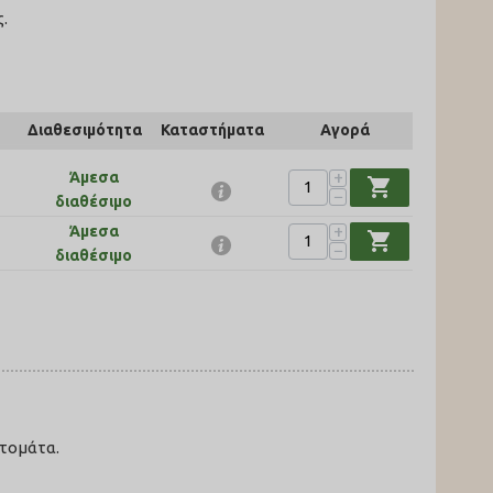
.
Διαθεσιμότητα
Καταστήματα
Αγορά
+
Άμεσα
shopping_cart
−
διαθέσιμο
+
Άμεσα
shopping_cart
−
διαθέσιμο
ντομάτα.