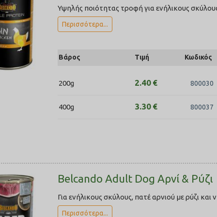
Υψηλής ποιότητας τροφή για ενήλικους σκύλους
Περισσότερα...
Βάρος
Τιμή
Κωδικός
2.40
€
200g
800030
3.30
€
400g
800037
Belcando Adult Dog Αρνί & Ρύζι
Για ενήλικους σκύλους, πατέ αρνιού με ρύζι και 
Περισσότερα...