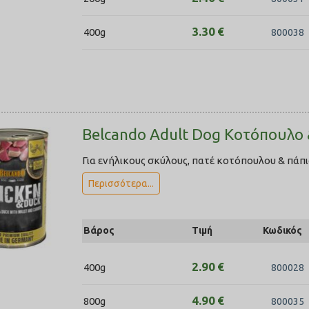
3.30
€
400g
800038
Belcando Adult Dog Κοτόπουλο 
Για ενήλικους σκύλους, πατέ κοτόπουλου & πάπι
Περισσότερα...
Βάρος
Τιμή
Κωδικός
2.90
€
400g
800028
4.90
€
800g
800035