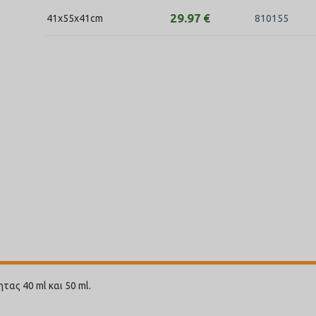
29.97
€
41x55x41cm
810155
ας 40 ml και 50 ml.