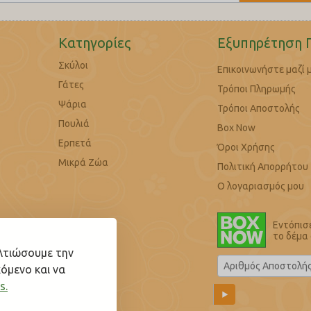
Κατηγορίες
Εξυπηρέτηση 
Σκύλοι
Επικοινωνήστε μαζί 
Γάτες
Τρόποι Πληρωμής
Ψάρια
Τρόποι Αποστολής
Πουλιά
Box Now
Ερπετά
Όροι Χρήσης
Μικρά Ζώα
Πολιτική Απορρήτου
Ο λογαριασμός μου
Εντόπισ
το δέμα
ελτιώσουμε την
όμενο και να
s.