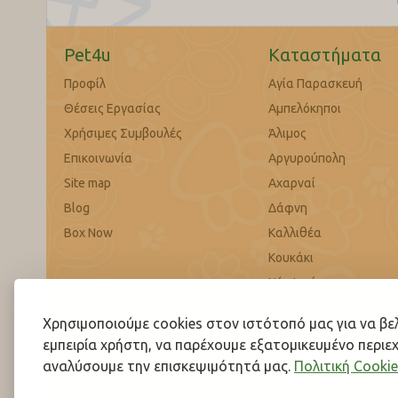
Pet4u
Καταστήματα
Προφίλ
Αγία Παρασκευή
Θέσεις Εργασίας
Αμπελόκηποι
Χρήσιμες Συμβουλές
Άλιμος
Επικοινωνία
Αργυρούπολη
Site map
Αχαρναί
Blog
Δάφνη
Box Now
Καλλιθέα
Κουκάκι
Νέα Ιωνία
Νέα Χαλκηδόνα
Χρησιμοποιούμε cookies στον ιστότοπό μας για να β
Παλαιό Φάληρο
εμπειρία χρήστη, να παρέχουμε εξατομικευμένο περιεχ
Περιστέρι
αναλύσουμε την επισκεψιμότητά μας.
Πολιτική Cookie
Πετρούπολη