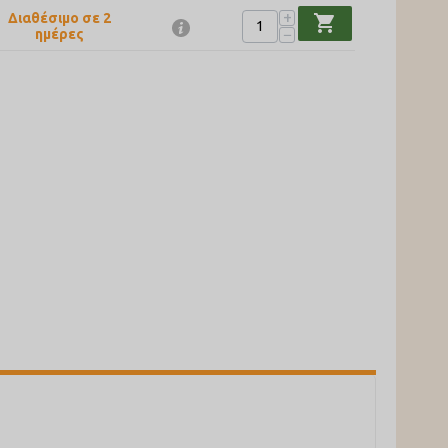
+
Διαθέσιμο σε 2
shopping_cart
−
ημέρες