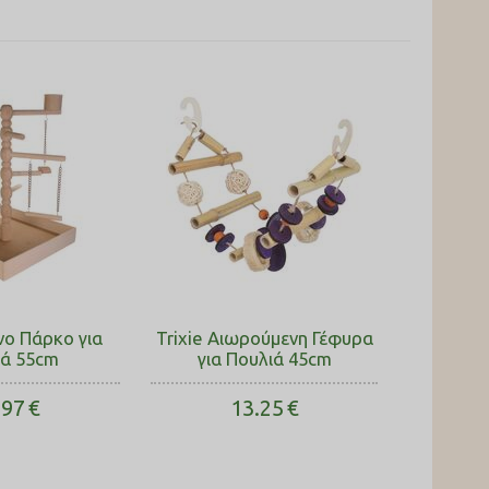
ινο Πάρκο για
Trixie Αιωρούμενη Γέφυρα
ιά 55cm
για Πουλιά 45cm
.97
€
13.25
€