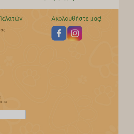
Πελατών
Ακολουθήστε μας!
μας
ε
 σου