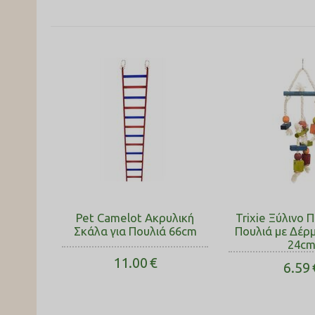
Pet Camelot Ακρυλική
Trixie Ξύλινο Π
Σκάλα για Πουλιά 66cm
Πουλιά με Δέρμ
24c
11.00
€
6.59