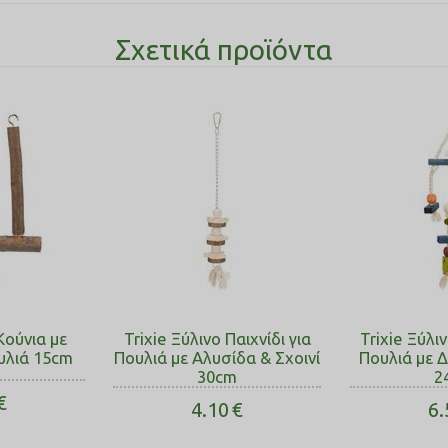
Σχετικά προϊόντα
Κούνια με
Trixie Ξύλινο Παιχνίδι για
Trixie Ξύλιν
υλιά 15cm
Πουλιά με Αλυσίδα & Σχοινί
Πουλιά με Δ
30cm
2
€
4.10
€
6.