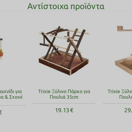
Αντίστοιχα προϊόντα
αιχνίδι για
Trixie Ξύλινο Πάρκο για
Trixie Ξύλ
α & Σχοινί
Πουλιά 35cm
Πουλ
m
19.13
€
29
€