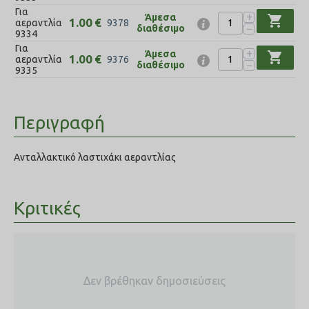
Για
+
Άμεσα
shopping_cart
1.00
€
αεραντλία
9378
−
διαθέσιμο
9334
Για
+
Άμεσα
shopping_cart
1.00
€
αεραντλία
9376
−
διαθέσιμο
9335
Περιγραφή
Ανταλλακτικό λαστιχάκι αεραντλίας
Κριτικές
Δεν βρέθηκαν δημοσιεύσεις