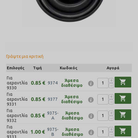
Γράψτε μια κριτική
Επιλογές
Τιμή
Κωδικός
Αγορά
Για
+
Άμεσα
shopping_cart
0.85
€
αεραντλία
9374
−
διαθέσιμο
9330
Για
+
Άμεσα
shopping_cart
0.85
€
αεραντλία
9377
−
διαθέσιμο
9331
Για
+
9375-
Άμεσα
shopping_cart
0.85
€
αεραντλία
−
A
διαθέσιμο
9332
Για
+
9375-
Άμεσα
shopping_cart
1.00
€
αεραντλία
−
B
διαθέσιμο
9333