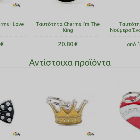
rms I Love
Ταυτότητα Charms I'm The
Ταυτότη
King
Νούμερο Έν
€
20.80
€
1
από
Αντίστοιχα προϊόντα