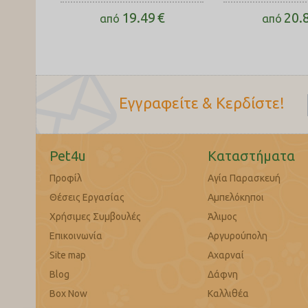
19.49
€
20.
από
από
Εγγραφείτε & Κερδίστε!
Pet4u
Καταστήματα
Προφίλ
Αγία Παρασκευή
Θέσεις Εργασίας
Αμπελόκηποι
Χρήσιμες Συμβουλές
Άλιμος
Επικοινωνία
Αργυρούπολη
Site map
Αχαρναί
Blog
Δάφνη
Box Now
Καλλιθέα