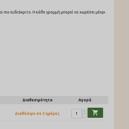
ι πιο ευδιάκριτο. Η κάθε γραμμή μπορεί να χωρέσει μέχρι
Διαθεσιμότητα
Αγορά
+
shopping_cart
Διαθέσιμο σε 2 ημέρες
−