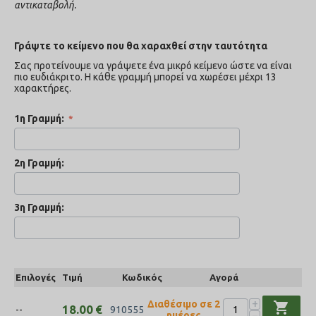
αντικαταβολή.
Γράψτε το κείμενο που θα χαραχθεί στην ταυτότητα
Σας προτείνουμε να γράψετε ένα μικρό κείμενο ώστε να είναι
πιο ευδιάκριτο. Η κάθε γραμμή μπορεί να χωρέσει μέχρι 13
χαρακτήρες.
1η Γραμμή:
2η Γραμμή:
3η Γραμμή:
Επιλογές
Τιμή
Κωδικός
Αγορά
+
Διαθέσιμο σε 2
shopping_cart
18.00
€
--
910555
−
ημέρες