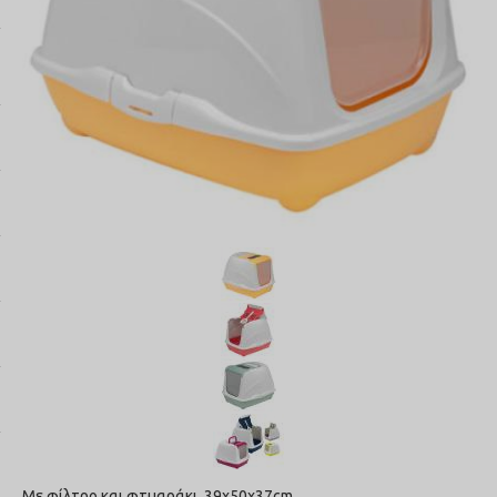
Με φίλτρο και φτυαράκι. 39x50x37cm