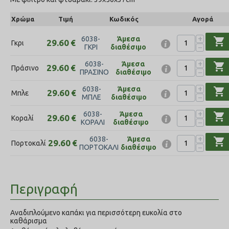
Χρώμα
Τιμή
Κωδικός
Αγορά
+
6038-
Άμεσα
shopping_cart
29.60
€
Γκρι
−
ΓΚΡΙ
διαθέσιμο
+
6038-
Άμεσα
shopping_cart
29.60
€
Πράσινο
−
ΠΡΑΣΙΝΟ
διαθέσιμο
+
6038-
Άμεσα
shopping_cart
29.60
€
Μπλε
−
ΜΠΛΕ
διαθέσιμο
+
6038-
Άμεσα
shopping_cart
29.60
€
Κοραλί
−
ΚΟΡΑΛΙ
διαθέσιμο
+
6038-
Άμεσα
shopping_cart
29.60
€
Πορτοκαλί
−
ΠΟΡΤΟΚΑΛΙ
διαθέσιμο
Περιγραφή
Αναδιπλούμενο καπάκι για περισσότερη ευκολία στο
καθάρισμα