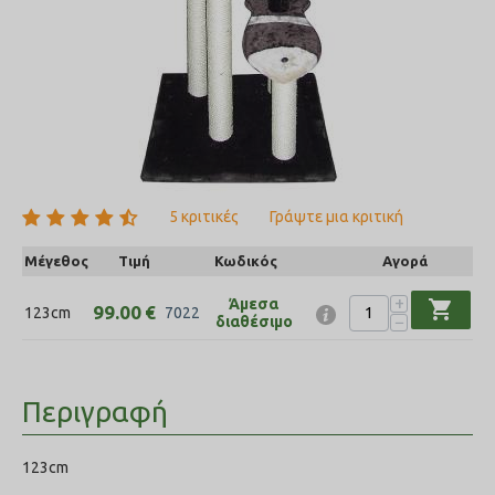
5 κριτικές
Γράψτε μια κριτική
Μέγεθος
Τιμή
Κωδικός
Αγορά
+
Άμεσα
shopping_cart
99.00
€
​123cm
7022
−
διαθέσιμο
Περιγραφή
123cm