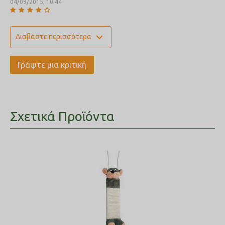
04/09/2015, 10:44
expand_more
Διαβάστε περισσότερα
Γράψτε μια κριτική
Σχετικά Προϊόντα