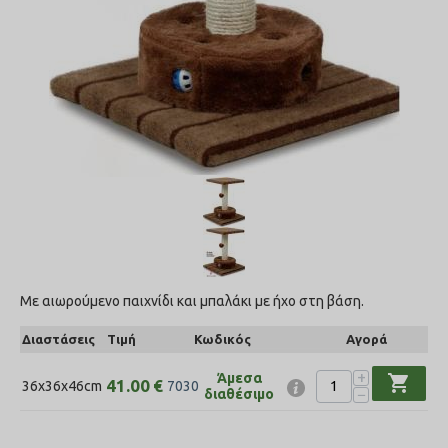
Με αιωρούμενο παιχνίδι και μπαλάκι με ήχο στη βάση.
Διαστάσεις
Τιμή
Κωδικός
Αγορά
+
Άμεσα
shopping_cart
41.00
€
36x36x46cm
7030
−
διαθέσιμο