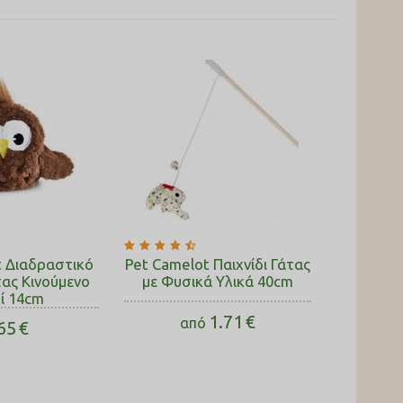
t Διαδραστικό
Pet Camelot Παιχνίδι Γάτας
τας Κινούμενο
με Φυσικά Υλικά 40cm
ί 14cm
1.71
€
από
65
€