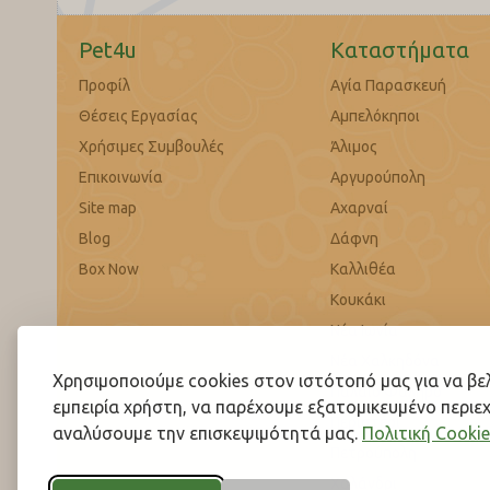
Pet4u
Καταστήματα
Προφίλ
Αγία Παρασκευή
Θέσεις Εργασίας
Αμπελόκηποι
Χρήσιμες Συμβουλές
Άλιμος
Επικοινωνία
Αργυρούπολη
Site map
Αχαρναί
Blog
Δάφνη
Box Now
Καλλιθέα
Κουκάκι
Νέα Ιωνία
Νέα Χαλκηδόνα
Χρησιμοποιούμε cookies στον ιστότοπό μας για να β
Παλαιό Φάληρο
εμπειρία χρήστη, να παρέχουμε εξατομικευμένο περιεχ
Περιστέρι
αναλύσουμε την επισκεψιμότητά μας.
Πολιτική Cookie
Πετρούπολη
Χαλάνδρι