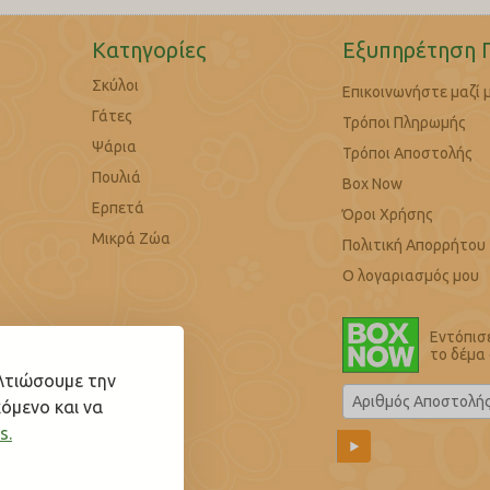
Κατηγορίες
Εξυπηρέτηση 
Σκύλοι
Επικοινωνήστε μαζί 
Γάτες
Τρόποι Πληρωμής
Ψάρια
Τρόποι Αποστολής
Πουλιά
Box Now
Ερπετά
Όροι Χρήσης
Μικρά Ζώα
Πολιτική Απορρήτου
Ο λογαριασμός μου
Εντόπισ
το δέμα
ελτιώσουμε την
όμενο και να
s.