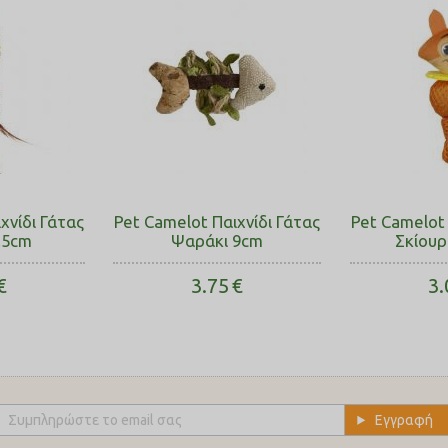
χνίδι Γάτας
Pet Camelot Παιχνίδι Γάτας
Pet Camelot 
7.5cm
Ψαράκι 9cm
Σκίουρ
€
3.75
€
3.