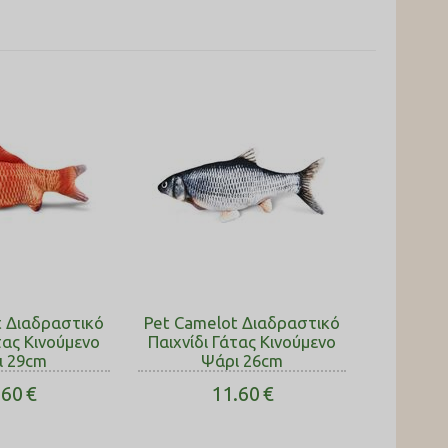
t Διαδραστικό
Pet Camelot Διαδραστικό
τας Κινούμενο
Παιχνίδι Γάτας Κινούμενο
ι 29cm
Ψάρι 26cm
.60
€
11.60
€