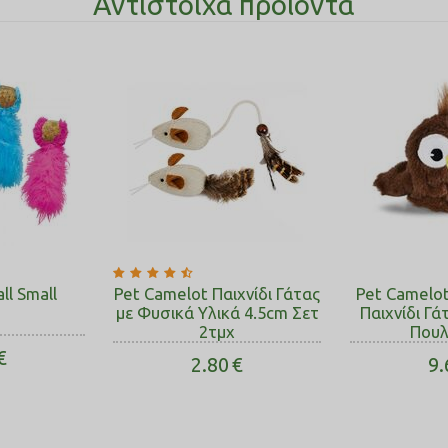
Αντίστοιχα προϊόντα
ll Small
Pet Camelot Παιχνίδι Γάτας
Pet Camelo
με Φυσικά Υλικά 4.5cm Σετ
Παιχνίδι Γά
2τμχ
Πουλ
€
2.80
€
9.