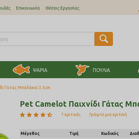
ουλές
Επικοινωνία
Θέσεις Εργασίας
ΨΑΡΙΑ
ΠΟΥΛΙΑ
ίδι Γάτας Μπαλάκια 3.5cm
Pet Camelot Παιχνίδι Γάτας Μπ
7 κριτικές
Γράψτε μια κριτική
Μέγεθος
Τιμή
Κωδικός
Δια