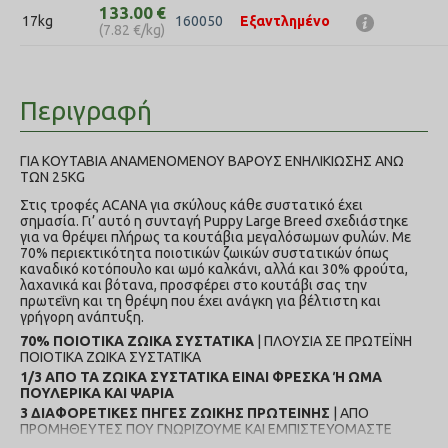
133.00
€
17kg
160050
Εξαντλημένο
(
7.82
€
/kg)
Περιγραφή
ΓΙΑ ΚΟΥΤΑΒΙΑ ΑΝΑΜΕΝΟΜΕΝΟΥ ΒΑΡΟΥΣ ΕΝΗΛΙΚΙΩΣΗΣ ΑΝΩ
ΤΩΝ 25KG
Στις τροφές ACANA για σκύλους κάθε συστατικό έχει
σημασία. Γι’ αυτό η συνταγή Puppy Large Breed σχεδιάστηκε
για να θρέψει πλήρως τα κουτάβια μεγαλόσωμων φυλών. Με
70% περιεκτικότητα ποιοτικών ζωικών συστατικών όπως
καναδικό κοτόπουλο και ωμό καλκάνι, αλλά και 30% φρούτα,
λαχανικά και βότανα, προσφέρει στο κουτάβι σας την
πρωτεΐνη και τη θρέψη που έχει ανάγκη για βέλτιστη και
γρήγορη ανάπτυξη.
70% ΠΟΙΟΤΙΚΑ ΖΩΙΚΑ ΣΥΣΤΑΤΙΚΑ
| ΠΛΟΥΣΙΑ ΣΕ ΠΡΩΤΕΪΝΗ
ΠΟΙΟΤΙΚΑ ΖΩΙΚΑ ΣΥΣΤΑΤΙΚΑ
1/3 ΑΠΟ TA ΖΩΙΚΑ ΣΥΣΤΑΤΙΚΑ ΕΙΝΑΙ ΦΡΕΣΚΑ Ή ΩΜΑ
ΠΟΥΛΕΡΙΚΑ ΚΑΙ ΨΑΡΙΑ
3 ΔΙΑΦΟΡΕΤΙΚΕΣ ΠΗΓΕΣ ΖΩΙΚΗΣ ΠΡΩΤΕΙΝΗΣ
| ΑΠΟ
ΠΡΟΜΗΘΕΥΤΕΣ ΠΟΥ ΓΝΩΡΙΖΟΥΜΕ ΚΑΙ ΕΜΠΙΣΤΕΥΟΜΑΣΤΕ