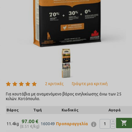
2 κριτικές
Γράψτε μια κριτική
Για κουτάβια με αναμενόμενο βάρος ενηλικίωσης άνω των 25
κιλών. Κοτόπουλο.
Βάρος
Τιμή
Κωδικός
Αγορά
+
97.00
€
shopping_cart
11.4kg
160049
Προπαραγγελία
−
(
8.51
€
/kg)