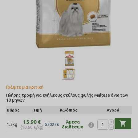
Γράψτε μια κριτική
Πλήρης τροφή για ενήλικους σκύλους φυλής Maltese άνω των
10 μηνών.
Βάρος
Τιμή
Κωδικός
Αγορά
+
15.90
€
Άμεσα
shopping_cart
1.5kg
650236
−
διαθέσιμο
(
10.60
€
/kg)