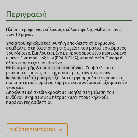
Περιγραφή
Πλήρης τροφή για ενήλικους σκύλους φυλής Maltese - άνω
των 10 μηνών.
Υγεία του τριχώματος
: Αυτή η αποκλειστική φόρμουλα
συμβάλλει στη διατήρηση της υγείας του μακρύ τριχώματος
του Μaltese. Εμπλουτισμένο με προσαρμοσμένο περιεχόμενο
ωμέγα-3 λιπαρών οξέων (EPA & DHA), λιπαρά οξέα Omega 6,
έλαιο μποράτζας και βιοτίνη.
Μείωση οσμής & ποσότητας κοπράνων
: Συμβάλλει στη
μείωση της οσμής και της ποσότητας των κοπράνων.
Ικανοποιεί ιδιότροπη όρεξη
: Αυτή η φόρμουλα ικανοποιεί τις
πιο απαιτητικές ορέξεις χάρη σε ένα συνδυασμό εξαιρετικών
γεύσεων.
Αποκλειστικό σχέδιο κροκέτας: Βοηθά στη μείωση του
κινδύνου σχηματισμού πέτρας χάρη στους χηλικούς
παράγοντες ασβεστίου.
ΣΥΝΘΕΣΗ: καλαμπόκι, ρύζι, αφυδατωμένη πρωτεΐνη
πουλερικών, ζωικά λίπη, αφυδατωμένη πρωτεΐνη χοιρινού,
expand_more
Διαβάστε περισσότερα
υδρολυμένες ζωικές πρωτεΐνες, απομονωμένη φυτική