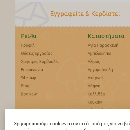
Εγγραφείτε & Κερδίστε!
Pet4u
Καταστήματα
Προφίλ
Αγία Παρασκευή
Θέσεις Εργασίας
Αμπελόκηποι
Χρήσιμες Συμβουλές
Άλιμος
Επικοινωνία
Αργυρούπολη
Site map
Αχαρναί
Blog
Δάφνη
Box Now
Καλλιθέα
Κουκάκι
Νέα Ιωνία
Νέα Χαλκηδόνα
Χρησιμοποιούμε cookies στον ιστότοπό μας για να β
Παλαιό Φάληρο