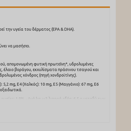
εί την υγεία του δέρματος (EPA & DHA).
ύνει να μασήσει.
ιού, απομονωμένη φυτική πρωτεΐνη*, υδρολυμένες
ς, έλαιο βοράγου, εκχυλίσματα πράσινου τσαγιού και
δρολυμένος χόνδρος (πηγή χονδροϊτίνης).
 5,2 mg, E4 (Χαλκός): 10 mg, E5 (Μαγγάνιο): 67 mg, E6
ιοξειδωτικά.
υσίες: 1,9% - Ανά kg: ω3 λιπαρά οξέα: 6,5 g μεταξύ των