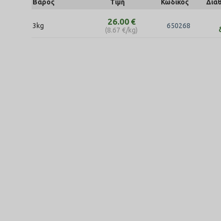
Βάρος
Τιμή
Κωδικός
Δια
26.00
€
3kg
650268
(
8.67
€
/kg)