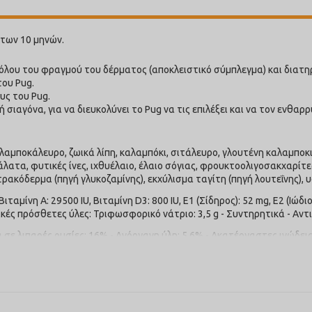
 των 10 μηνών.
ρόλου του φραγμού του δέρματος (αποκλειστικό σύμπλεγμα) και διατηρ
του Pug.
υς του Pug.
ή σιαγόνα, για να διευκολύνει το Pug να τις επιλέξει και να τον ενθαρρ
αμποκάλευρο, ζωικά λίπη, καλαμπόκι, σιτάλευρο, γλουτένη καλαμποκ
λατα, φυτικές ίνες, ιχθυέλαιο, έλαιο σόγιας, φρουκτοολιγοσακχαρίτε
ακόδερμα (πηγή γλυκοζαμίνης), εκχύλισμα ταγίτη (πηγή λουτεΐνης), υ
ίνη A: 29500 IU, Βιταμίνη D3: 800 IU, E1 (Σίδηρος): 52 mg, E2 (Ιώδιο):
γικές πρόσθετες ύλες: Τριφωσφορικό νάτριο: 3,5 g - Συντηρητικά - Αντ
ε λιπαρές ουσίες: 16% - Ανόργανη ύλη: 5,6% - Ακατέργαστες ινώδεις ο
η με βάση την πολύ υψηλή της αφομοίωση.