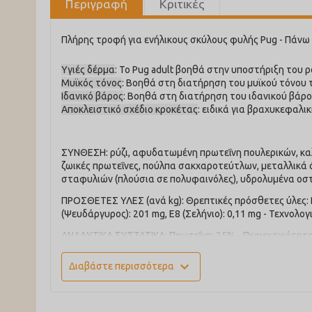
Περιγραφή
Κριτικές
Πλήρης τροφή για ενήλικους σκύλους φυλής Pug - Πάνω
Υγιές δέρμα
: Το Pug adult βοηθά στην υποστήριξη του 
Μυϊκός τόνος
: Βοηθά στη διατήρηση του μυϊκού τόνου 
Ιδανικό βάρος
: Βοηθά στη διατήρηση του ιδανικού βάρο
Αποκλειστικό σχέδιο κροκέτας
: ειδικά για βραχυκεφαλικ
ΣΥΝΘΕΣΗ: ρύζι, αφυδατωμένη πρωτεΐνη πουλερικών, καλ
ζωικές πρωτεΐνες, πούλπα σακχαροτεύτλων, μεταλλικά ά
σταφυλιών (πλούσια σε πολυφαινόλες), υδρολυμένα οστρ
ΠΡΟΣΘΕΤΕΣ ΥΛΕΣ (ανά kg): Θρεπτικές πρόσθετες ύλες: Βιταμ
(Ψευδάργυρος): 201 mg, E8 (Σελήνιο): 0,11 mg - Τεχνολο
ΑΝΑΛΥΤΙΚΑ ΣΥΣΤΑΤΙΚΑ: Πρωτεΐνη: 25% - Περιεκτικότητα σ
οποίων και EPA & DHA: 3 g. *L.I.P.: πρωτεΐνη επιλεγμέν
expand_more
Διαβάστε περισσότερα