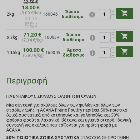
22.50
€
18.00
€
+
Άμεσα
shopping_cart
(
9.00
€
/kg)
2kg
160046
−
διαθέσιμο
Χ.Τ. 30
ημερών
22.50
€
+
71.20
€
Άμεσα
shopping_cart
9.7kg
160034
−
διαθέσιμο
(
7.34
€
/kg)
+
100.00
€
Άμεσα
shopping_cart
14.5kg
160045
−
διαθέσιμο
(
6.90
€
/kg)
Περιγραφή
ΓΙΑ ΕΝΗΛΙΚΟΥΣ ΣΚΥΛΟΥΣ ΟΛΩΝ ΤΩΝ ΦΥΛΩΝ
Μια συνταγή για σκύλους όλων των φυλών και όλων των
σταδίων ζωής, η ACANA Prairie Poultry περιέχει 50% ποιοτικά
ζωικά συστατικά από κοτόπουλο και γαλοπούλα και 50%
φρέσκα φρούτα, λαχανικά, βότανα και υγιεινά σιτηρά. Ιδανική
συνταγή για σκύλους που ταΐζονται για πρώτη φορά με
ACANA.
50% ΠΟΙΟΤΙΚΑ ZΩΙΚΑ ΣΥΣΤΑΤΙΚΑ
| ΠΛΟΥΣΙΑ ΣΕ ΠΡΩΤΕΪΝΗ