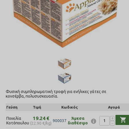
Φυσική συμπληρωματική τροφή για ενήλικες γάτες σε
κονσέρβα, πολυσυσκευασία.
Γεύση
Τιμή
Κωδικός
Αγορά
+
19.24
€
Ποικιλία
Άμεσα
shopping_cart
900037
−
Κοτόπουλου
διαθέσιμο
(
22.90
€
/kg)