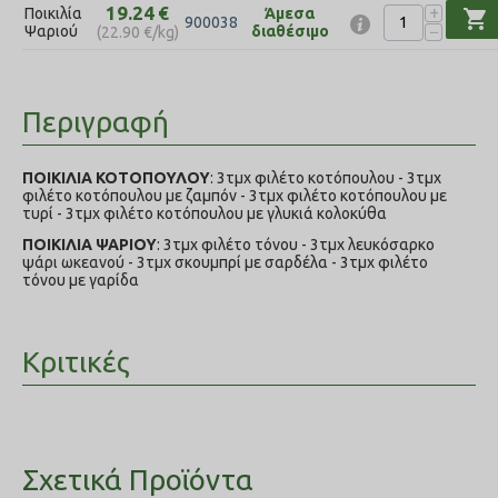
+
19.24
€
Ποικιλία
Άμεσα
shopping_cart
900038
−
Ψαριού
διαθέσιμο
(
22.90
€
/kg)
Περιγραφή
ΠΟΙΚΙΛΙΑ ΚΟΤΟΠΟΥΛΟΥ
: 3τμχ φιλέτο κοτόπουλου - 3τμχ
φιλέτο κοτόπουλου με ζαμπόν - 3τμχ φιλέτο κοτόπουλου με
τυρί - 3τμχ φιλέτο κοτόπουλου με γλυκιά κολοκύθα
ΠΟΙΚΙΛΙΑ ΨΑΡΙΟΥ
: 3τμχ φιλέτο τόνου - 3τμχ λευκόσαρκο
ψάρι ωκεανού - 3τμχ σκουμπρί με σαρδέλα - 3τμχ φιλέτο
τόνου με γαρίδα
Κριτικές
Σχετικά Προϊόντα