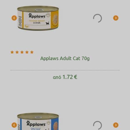
Applaws Adult Cat 70g
1.72
€
από