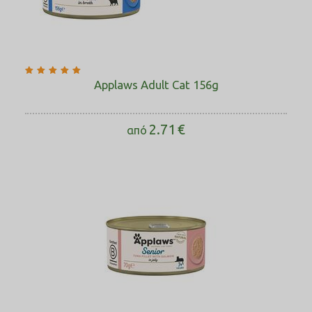
Applaws Adult Cat 156g
2.71
€
από