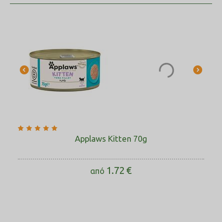
Applaws Kitten 70g
1.72
€
από