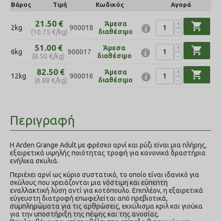
Βάρος
Τιμή
Κωδικός
Αγορά
+
21.50
€
Άμεσα
shopping_cart
2kg
900018
−
διαθέσιμο
(
10.75
€
/kg)
+
51.00
€
Άμεσα
shopping_cart
6kg
900017
−
διαθέσιμο
(
8.50
€
/kg)
+
82.50
€
Άμεσα
shopping_cart
12kg
900016
−
διαθέσιμο
(
6.88
€
/kg)
Περιγραφή
Η Arden Grange Adult με φρέσκο αρνί και ρύζι είναι μια πλήρης,
εξαιρετικά υψηλής ποιότητας τροφή για κανονικά δραστήρια
ενήλικα σκυλιά.
Περιέχει αρνί ως κύριο συστατικό, το οποίο είναι ιδανικό για
σκύλους που χρειάζονται μια
νόστιμη και εύπεπτη
εναλλακτική λύση αντί για κοτόπουλο. Επιπλέον, η εξαιρετικά
εύγευστη διατροφή επωφελείται από πρεβιοτικά,
συμπληρώματα για τις
αρθρώσεις
, εκχύλισμα κριλ και γιούκα
για την
υποστήριξη της πέψης και της ανοσίας
.