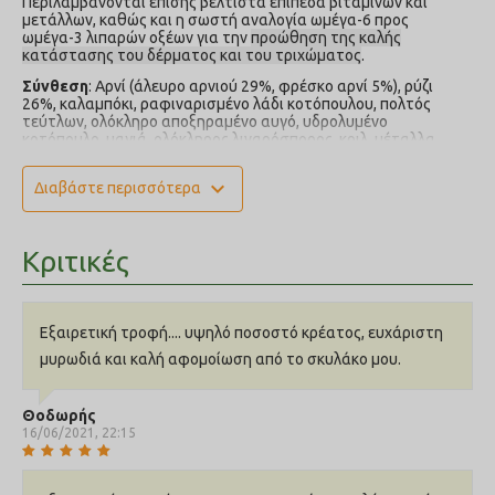
Περιλαμβάνονται επίσης βέλτιστα επίπεδα βιταμινών και
μετάλλων, καθώς και η σωστή αναλογία ωμέγα-6 προς
ωμέγα-3 λιπαρών οξέων για την
π
ροώθηση της καλής
κατάστασης του δέρματος και του τριχώματος
.
Σύνθεση
: Αρνί (άλευρο αρνιού 29%, φρέσκο αρνί 5%), ρύζι
26%, καλαμπόκι, ραφιναρισμένο λάδι κοτόπουλου, πολτός
τεύτλων, ολόκληρο αποξηραμένο αυγό, υδρολυμένο
κοτόπουλο, μαγιά, ολόκληρος λιναρόσπορος, κριλ, μέταλλα,
πρεβιοτικό FOS, πρεβιοτικό MOS, εκχύλισμα γιούκα,
γλυκοζαμίνη, MSM, χονδροϊτίνη, cranberries, νουκλεοτίδια.
expand_more
Διαβάστε περισσότερα
Αναλυτικά συστατικά
: Ακατέργαστη πρωτεΐνη 25%,
περιεκτικότητα σε λιπαρά 16%, Ακατέργαστη τέφρα 8,9%,
Ακατέργαστες ίνες 2,5%, Ασβέστιο 2,2%, Φώσφορος 1,4%,
Κριτικές
Ωμέγα-3 0,71%, Ωμέγα-6 2,91%.
Διατροφικά πρόσθετα ανά kg
: Βιταμίνες: Βιταμίνη A 18.000
IU, Βιταμίνη D3 1.350 IU, Βιταμίνη E 240 IU.
Εξαιρετική τροφή.... υψηλό ποσοστό κρέατος, ευχάριστη
μυρωδιά και καλή αφομοίωση από το σκυλάκο μου.
Θοδωρής
16/06/2021, 22:15