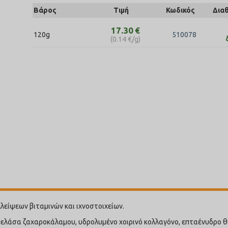
Βάρος
Τιμή
Κωδικός
Δια
17.30
€
120g
510078
(
0.14
€
/g)
λείψεων βιταμινών και ιχνοστοιχείων.
 μελάσα ζαχαροκάλαμου, υδρολυμένο χοιρινό κολλαγόνο, επταένυδρο θε