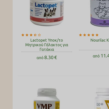
Lactopet Υποκ/το
Nourilac K
Μητρικού Γάλακτος για
Γατάκια
11.
από
8.30
€
από