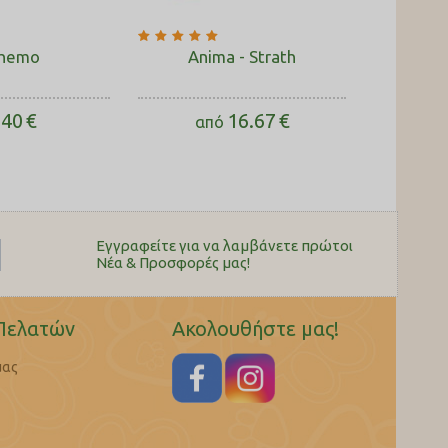
hemo
Anima - Strath
.40
€
16.67
€
από
Εγγραφείτε για να λαμβάνετε πρώτοι
Nέα & Προσφορές μας!
Πελατών
Ακολουθήστε μας!
μας