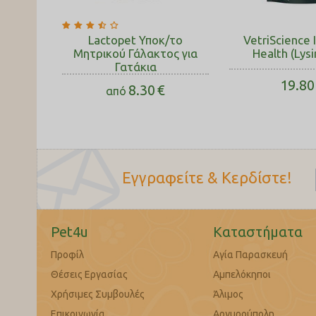
Lactopet Υποκ/το
VetriScience
Μητρικού Γάλακτος για
Health (Lysi
Γατάκια
19.80
8.30
€
από
Εγγραφείτε & Κερδίστε!
Pet4u
Καταστήματα
Προφίλ
Αγία Παρασκευή
Θέσεις Εργασίας
Αμπελόκηποι
Χρήσιμες Συμβουλές
Άλιμος
Επικοινωνία
Αργυρούπολη