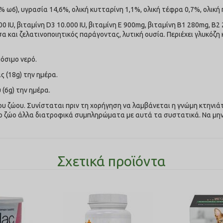
ω6), υγρασία 14,6%, ολική κυτταρίνη 1,1%, ολική τέφρα 0,7%, ολική 
IU, βιταμίνη D3 10.000 IU, βιταμίνη Ε 900mg, βιταμίνη Β1 280mg, B2
α και ζελατινοποιητικός παράγοντας, λυτική ουσία. Περιέχει γλυκόζη
όσιμο νερό.
ς (18g) την ημέρα.
 (6g) την ημέρα.
 ζώου. Συνίσταται πριν τη χορήγηση να λαμβάνεται η γνώμη κτηνιά
το ζώο άλλα διατροφικά συμπληρώματα με αυτά τα συστατικά. Να μην
Σχετικά προϊόντα