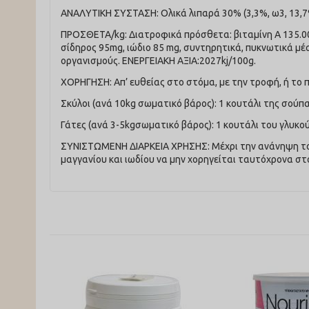
ΑΝΑΛΥΤΙΚΗ ΣΥΣΤΑΣΗ: Ολικά λιπαρά 30% (3,3%, ω3, 13,7% 
ΠΡΟΣΘΕΤΑ/kg: Διατροφικά πρόσθετα: βιταμίνη Α 135.000 
σίδηρος 95mg, ιώδιο 85 mg, συντηρητικά, πυκνωτικά μέσ
οργανισμούς. ΕΝΕΡΓΕΙΑΚΗ ΑΞΙΑ:2027kj/100g.
ΧΟΡΗΓΗΣΗ: Απ’ ευθείας στο στόμα, με την τροφή, ή το π
Σκύλοι (ανά 10kg σωματικό βάρος): 1 κουτάλι της σούπα
Γάτες (ανά 3-5kgσωματικό βάρος): 1 κουτάλι του γλυκού
ΣΥΝΙΣΤΩΜΕΝΗ ΔΙΑΡΚΕΙΑ ΧΡΗΣΗΣ: Μέχρι την ανάνηψη του
μαγγανίου και ιωδίου να μην χορηγείται ταυτόχρονα σ