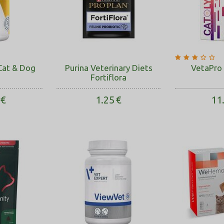
 Cat & Dog
Purina Veterinary Diets
VetaPro 
Fortiflora
€
1.25
€
11