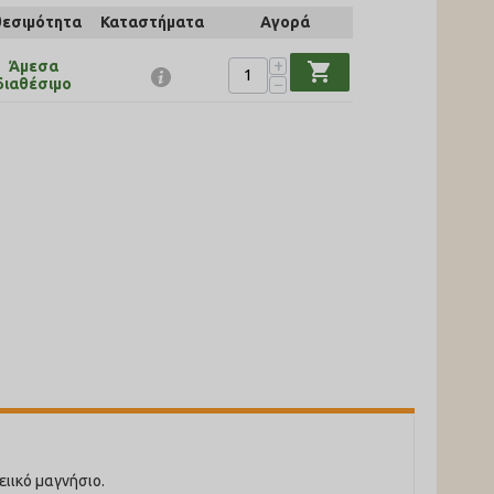
θεσιμότητα
Καταστήματα
Αγορά
+
Άμεσα
shopping_cart
−
διαθέσιμο
ιικό μαγνήσιο.