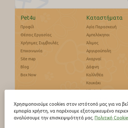
Pet4u
Καταστήματα
Προφίλ
Αγία Παρασκευή
Θέσεις Εργασίας
Αμπελόκηποι
Χρήσιμες Συμβουλές
Άλιμος
Επικοινωνία
Αργυρούπολη
Site map
Αχαρναί
Blog
Δάφνη
Box Now
Καλλιθέα
Κουκάκι
Νέα Ιωνία
Νέα Χαλκηδόνα
Χρησιμοποιούμε cookies στον ιστότοπό μας για να β
Παλαιό Φάληρο
εμπειρία χρήστη, να παρέχουμε εξατομικευμένο περιεχ
Περιστέρι
αναλύσουμε την επισκεψιμότητά μας.
Πολιτική Cookie
Πετρούπολη