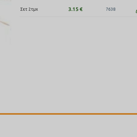
3.15
€
Σετ 2τμχ
7638