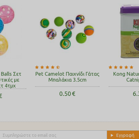
 Balls Σετ
Pet Camelot Παιχνίδι Γάτας
Kong Natu
τικές με
Μπαλάκια 3.5cm
Catni
ετ 4τμχ
0.50
€
6.
€