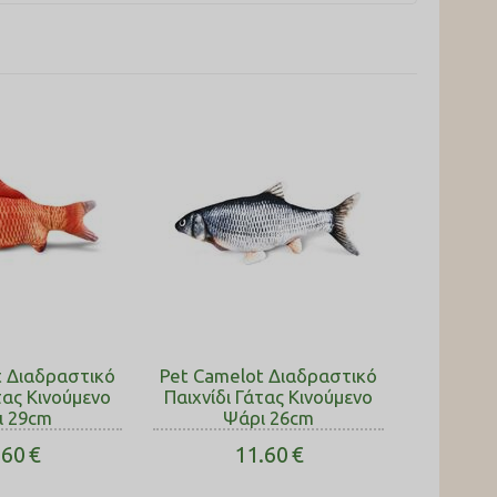
t Διαδραστικό
Pet Camelot Διαδραστικό
τας Κινούμενο
Παιχνίδι Γάτας Κινούμενο
ι 29cm
Ψάρι 26cm
.60
€
11.60
€