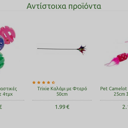
Αντίστοιχα προϊόντα
λαστικές
Trixie Καλάμι με Φτερό
Pet Camelot 
τ 4τμχ
50cm
25cm 
€
1.99
€
2.