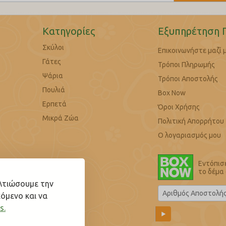
Κατηγορίες
Εξυπηρέτηση 
Σκύλοι
Επικοινωνήστε μαζί 
Γάτες
Τρόποι Πληρωμής
Ψάρια
Τρόποι Αποστολής
Πουλιά
Box Now
Ερπετά
Όροι Χρήσης
Μικρά Ζώα
Πολιτική Απορρήτου
Ο λογαριασμός μου
Εντόπισ
το δέμα
ελτιώσουμε την
όμενο και να
s.