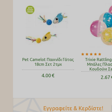
Pet Camelot Παιχνίδι Γάτας
Trixie Rattling
18cm Σετ 2τμχ
Μπάλες Πλασ
Κουδούνι Σ
4.00
€
2.67
Εγγραφείτε & Κερδίστε!