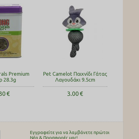
rals Premium
Pet Camelot Παιχνίδι Γάτας
p 28.3g
Λαγουδάκι 9.5cm
30
€
3.00
€
Εγγραφείτε για να λαμβάνετε πρώτοι
Nέα & Προσφορές μας!