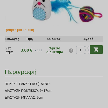
Γράψτε μια κριτική
Επιλογές
Τιμή
Κωδικός
Αγορά
+
Σετ
Άμεσα
shopping_cart
3.00
€
7633
−
2τμχ
διαθέσιμο
Περιγραφή
ΠΕΡΙΕΧΕΙ ΕΛΚΥΣΤΙΚΟ (CATNIP)
ΔΙΑΣΤΑΣΗ ΠΟΝΤΙΚΙΟΥ: 9x17cm
ΔΙΑΣΤΑΣΗ ΜΠΑΛΑΣ: 5cm