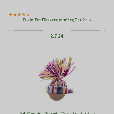
Trixie Σετ Πλεκτές Μπάλες Σετ 2τμχ
2.76
€
Pet Camelot Παιχνίδι Γάτας Loli-Up 8cm