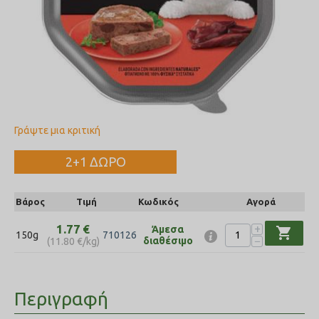
Γράψτε μια κριτική
2+1 ΔΩΡΟ
Βάρος
Τιμή
Κωδικός
Αγορά
+
1.77
€
Άμεσα
shopping_cart
150g
710126
−
διαθέσιμο
(
11.80
€
/kg)
Περιγραφή