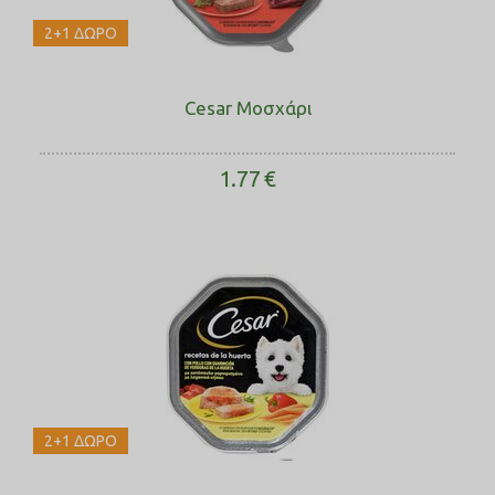
2+1 ΔΩΡΟ
Cesar Μοσχάρι
1.77
€
2+1 ΔΩΡΟ