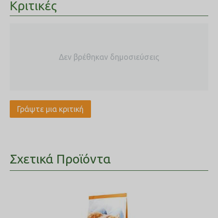
Κριτικές
ΑΠΟΞΗΡΑΜΕΝΕΣ ΤΟΜΑΤΕΣ ΑΠΟ ΤΗ ΔΥΣΗ
Περιέχουν οργανικά οξέα, βιταμίνη Β και είναι πλούσιες σε
χολίνη, η οποία βοηθά στην ομαλοποίηση της ηπατικής
λειτουργίας.
ΑΠΟΞΗΡΑΜΕΝΟΣ ΚΡΑΤΑΙΓΟΣ ΑΠΟ ΤΟ ΒΟΡΡΑ
Βοηθά στην ομαλοποίηση της αρτηριακής πίεσης και βοηθά
στη βελτίωση της καρδιακής λειτουργίας.
Δεν βρέθηκαν δημοσιεύσεις
ΑΠΟΞΗΡΑΜΕΝΟ ΤΖΙΝΤΖΕΡ ΑΠΟ ΤΗΝ ΑΝΑΤΟΛΗ
Έχει θετική επίδραση στην λειτουργία του αστρεντερικού
σωλήνα και βοηθά στην ενίσχυση του ανοσοποιητικού.
Σύνθεση
: γεύμα κοτόπουλου 24%, γλουτένη αραβοσίτου,
Γράψτε μια κριτική
αραβόσιτος, ρύζι, λίπος πουλερικών (συντηρημένο με
τοκοφερόλες), υδρολυμένη ζωική πρωτεΐνη, κυτταρίνη*
2.92%, μέταλλα, πολτός ζαχαρότευτλου 1.58 %, μαγιά
ζυθοποιίας, έλαιο σολομού 0.5%, αποξηραμένα αυγά,
λιναρόσπορος 0.31%, μπανάνα* 0.23%, τομάτα* 0.2 %,
κράταιγος* 0.065%, τζίντζερ* 0.01%. (*αποξηραμένα, φυσικά
Σχετικά Προϊόντα
συστατικά)
Αναλυτικά συστατικά
: ακατέργαστη πρωτεΐνη
32%, ακατέργαστο λίπος 21%, ακατέργαστη τέφρα 7%,
ακατέργαστες ίνες 4.5%, ασβέστιο 1%, φώσφορος 0.8%,
ωμέγα 3 λιπαρά οξέα 0.41%, ωμέγα 6 λιπαρά οξέα
4.38%..
Πρόσθετα
: A, D3, E, C, K3, B1, B2, D-παντοθενικό
ασβέστιο, νιασίνη, B6, φολικό οξύ, B12, βιοτίνη, χλωριούχος
χολίνη, DL-μεθειονίνη, ιχνοστοιχεία και αμινοξέα.
Μεταβολιστέα ενέργεια ανά 100 γρ.: 398,87 kcal