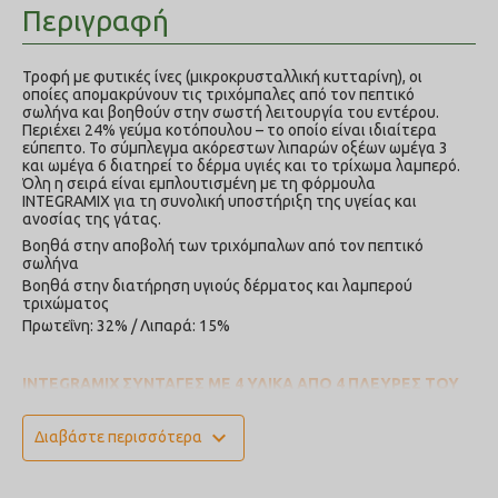
Περιγραφή
Τροφή με φυτικές ίνες (μικροκρυσταλλική κυτταρίνη), οι
οποίες απομακρύνουν τις τριχόμπαλες από τον πεπτικό
σωλήνα και βοηθούν στην σωστή λειτουργία του εντέρου.
Περιέχει 24% γεύμα κοτόπουλου – το οποίο είναι ιδιαίτερα
εύπεπτο. Το σύμπλεγμα ακόρεστων λιπαρών οξέων ωμέγα 3
και ωμέγα 6 διατηρεί το δέρμα υγιές και το τρίχωμα λαμπερό.
Όλη η σειρά είναι εμπλουτισμένη με τη φόρμουλα
INTEGRAMIX για τη συνολική υποστήριξη της υγείας και
ανοσίας της γάτας.
Βοηθά στην αποβολή των τριχόμπαλων από τον πεπτικό
σωλήνα
Βοηθά στην διατήρηση υγιούς δέρματος και λαμπερού
τριχώματος
Πρωτεΐνη: 32% / Λιπαρά: 15%
INTEGRAMIX ΣΥΝΤΑΓΕΣ ΜΕ 4 ΥΛΙΚΑ ΑΠΟ 4 ΠΛΕΥΡΕΣ ΤΟΥ
ΚΟΣΜΟΥ ΓΙΑ ΤΗΝ ΥΠΟΣΤΗΡΙΞΗ ΤΗΣ ΥΓΕΙΑΣ
ΑΠΟΞΗΡΑΜΕΝΕΣ ΜΠΑΝΑΝΕΣ ΑΠΟ ΤΟ ΝΟΤΟ
expand_more
Διαβάστε περισσότερα
Περιέχουν εύπεπτους υδατάνθρακες και υτικές ίνες, που
διεγείρουν την κινητικότητα του εντέρου και αποτελούν καλή
πηγή ενέργειας. Πλούσιες σε κάλιο που προάγει την καρδιακή
λειτουργία.