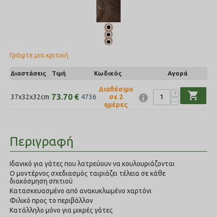
Γράψτε μια κριτική
Διαστάσεις
Τιμή
Κωδικός
Αγορά
Διαθέσιμο
+
shopping_cart
73.70
€
37x32x32cm
σε 2
4736
−
ημέρες
Περιγραφή
Ιδανικό για γάτες που λατρεύουν να κουλουριάζονται
Ο μοντέρνος σχεδιασμός ταιριάζει τέλεια σε κάθε
διακόσμηση σπιτιού
Κατασκευασμένο από ανακυκλωμένο χαρτόνι
Φιλικό προς το περιβάλλον
Κατάλληλο μόνο για μικρές γάτες