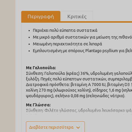
Περιγραφή
Κριτικές
Περιέχει πολύ εύπεπτα συστατικά
Με μικρό αριθμό συστατικών για μείωση της πιθαν
Μειωμένη περιεκτικότητα σε λιπαρά
Εμπλουτισμένη με σπόρους Plantago psyllium για βε
Με Γαλοπούλα:
Σύνθεση: Γαλοπούλα (κρέας) 36%, υδρολυμένη γαλοπούλα,
ξυλόζη. Πηγές πολύ εύπεπτων συστατικών, συμπεριλαμ
Διατροφικά πρόσθετα: βιταμίνη A 7000 IU, βιταμίνη D3 50
χολίνη 270 mg (χλωριούχος χολίνη), σίδηρος 1,6 mg (χηλικ
ψευδάργυρος), σελήνιο 0,08 mg (σεληνιώδες νάτριο).
Με Γλώσσα
:
Σύνθεση: Φιλέτο γλώσσας, υδρολυμένο λευκόσαρκο ψάρι, 
ξυλόζη. Πηγές πολύ εύπεπτων συστατικών, συμπεριλαμ
Διατροφικά πρόσθετα: βιταμίνη A 7000 IU, βιταμίνη D3 50
expand_more
Διαβάστε περισσότερα
χολίνη 270 mg (χλωριούχος χολίνη), σίδηρος 1,6 mg (χηλικ