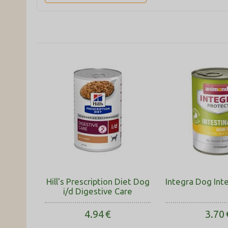
ψευδάργυρος), σελήνιο 0,08 mg (σεληνιώδες νάτριο).
Με Κουνέλι:
Σύνθεση: Κουνέλι (κρέας) 36%, υδρολυμένο κουνέλι, κολο
Πηγές πολύ εύπεπτων συστατικών, συμπεριλαμβανομένη
Διατροφικά πρόσθετα: βιταμίνη A 7000 IU, βιταμίνη D3 50
χολίνη 270 mg (χλωριούχος χολίνη), σίδηρος 1,6 mg (χηλικ
ψευδάργυρος), σελήνιο 0,08 mg (σεληνιώδες νάτριο).
Hill's Prescription Diet Dog
Integra Dog Inte
i/d Digestive Care
4.94
€
3.70