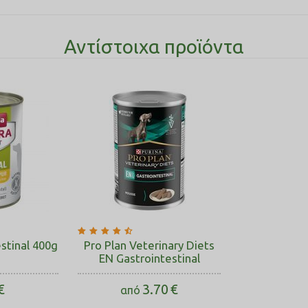
κύθα, ρύζι, Plantago psyllium, έλαιο καρύδας, XOS, ανόργανες ουσίες,
Αντίστοιχα προϊόντα
ς της επεξεργασίας: υδρολυμένο κουνέλι.
0 IU, βιταμίνη E 60 mg, βιταμίνη B1 1 mg, βιταμίνη B2 2,4 mg, βιταμίν
ός σίδηρος [II]), χαλκός 1,15 mg (χηλικός χαλκός), μαγγάνιο 1,2 mg (χ
stinal 400g
Pro Plan Veterinary Diets
EN Gastrointestinal
€
3.70
€
από