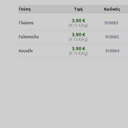
Γεύση
Τιμή
Κωδικός
3.90
€
Γλώσσα
910063
(
9.75
€
/kg)
3.90
€
Γαλοπούλα
910062
(
9.75
€
/kg)
3.90
€
Κουνέλι
910064
(
9.75
€
/kg)