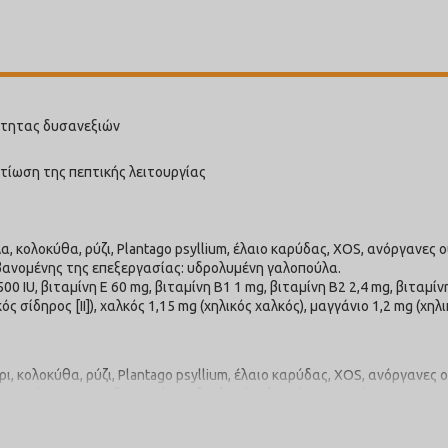
ότητας δυσανεξιών
λτίωση της πεπτικής λειτουργίας
 κολοκύθα, ρύζι, Plantago psyllium, έλαιο καρύδας, XOS, ανόργανες 
βανομένης της επεξεργασίας: υδρολυμένη γαλοπούλα.
0 IU, βιταμίνη E 60 mg, βιταμίνη B1 1 mg, βιταμίνη B2 2,4 mg, βιταμίν
ός σίδηρος [II]), χαλκός 1,15 mg (χηλικός χαλκός), μαγγάνιο 1,2 mg (χ
κολοκύθα, ρύζι, Plantago psyllium, έλαιο καρύδας, XOS, ανόργανες 
βανομένης της επεξεργασίας: υδρολυμένο λευκόσαρκο ψάρι.
0 IU, βιταμίνη E 60 mg, βιταμίνη B1 1 mg, βιταμίνη B2 2,4 mg, βιταμίν
ός σίδηρος [II]), χαλκός 1,15 mg (χηλικός χαλκός), μαγγάνιο 1,2 mg (χ