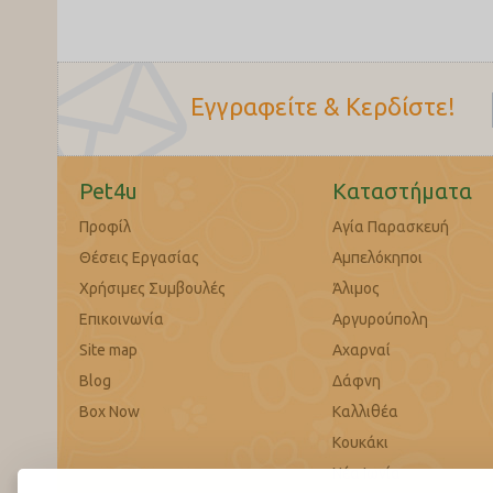
Εγγραφείτε & Κερδίστε!
Pet4u
Καταστήματα
Προφίλ
Αγία Παρασκευή
Θέσεις Εργασίας
Αμπελόκηποι
Χρήσιμες Συμβουλές
Άλιμος
Επικοινωνία
Αργυρούπολη
Site map
Αχαρναί
Blog
Δάφνη
Box Now
Καλλιθέα
Κουκάκι
Νέα Ιωνία