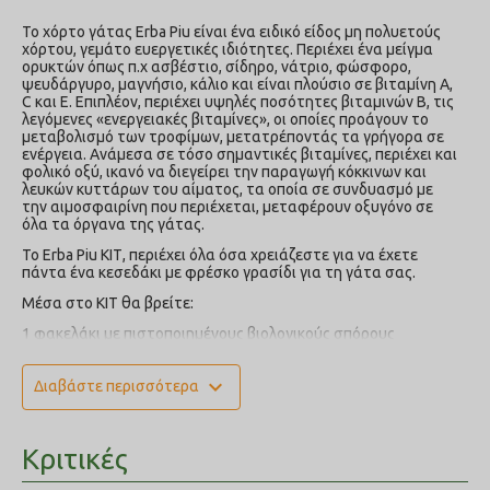
Το χόρτο γάτας Erba Piu είναι ένα ειδικό είδος μη πολυετούς
χόρτου, γεμάτο ευεργετικές ιδιότητες. Περιέχει ένα μείγμα
ορυκτών όπως π.χ ασβέστιο, σίδηρο, νάτριο, φώσφορο,
ψευδάργυρο, μαγνήσιο, κάλιο και είναι πλούσιο σε βιταμίνη Α,
C και Ε. Επιπλέον, περιέχει υψηλές ποσότητες βιταμινών Β, τις
λεγόμενες «ενεργειακές βιταμίνες», οι οποίες προάγουν το
μεταβολισμό των τροφίμων, μετατρέποντάς τα γρήγορα σε
ενέργεια. Ανάμεσα σε τόσο σημαντικές βιταμίνες, περιέχει και
φολικό οξύ, ικανό να διεγείρει την παραγωγή κόκκινων και
λευκών κυττάρων του αίματος, τα οποία σε συνδυασμό με
την αιμοσφαιρίνη που περιέχεται, μεταφέρουν οξυγόνο σε
όλα τα όργανα της γάτας.
Το Erba Piu ΚΙΤ, περιέχει όλα όσα χρειάζεστε για να έχετε
πάντα ένα κεσεδάκι με φρέσκο γρασίδι για τη γάτα σας.
Μέσα στο KIT θα βρείτε:
1 φακελάκι με πιστοποιημένους βιολογικούς σπόρους
γρασιδιού γάτας
1 δίσκο αφυδατωμένης ίνας καρύδας
expand_more
Διαβάστε περισσότερα
1 κεσεδάκι στο οποίο θα αναπτυχθεί το γρασίδι
Οδηγίες για τη σπορά του γρασιδιού αναγράφονται στο πίσω
μέρος της συσκευασίας. Σε περίπου μια εβδομάδα η γάτα σας
θα έχει το δικό της φρέσκο γρασίδι!
Κριτικές