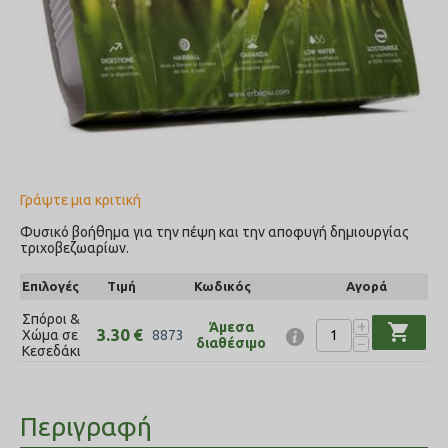
Γράψτε μια κριτική
Φυσικό βοήθημα για την πέψη και την αποφυγή δημιουργίας
τριχοβεζωαρίων.
Επιλογές
Τιμή
Κωδικός
Αγορά
Σπόροι &
+
Άμεσα
shopping_cart
3.30
€
Χώμα σε
8873
−
διαθέσιμο
Κεσεδάκι
Περιγραφή