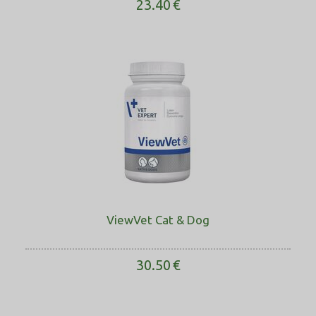
23.40
€
ViewVet Cat & Dog
30.50
€