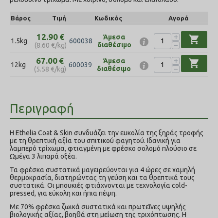
Βάρος
Τιμή
Κωδικός
Αγορά
+
12.90
€
Άμεσα
shopping_cart
1.5kg
600038
−
διαθέσιμο
(
8.60
€
/kg)
+
67.00
€
Άμεσα
shopping_cart
12kg
600039
−
διαθέσιμο
(
5.58
€
/kg)
Περιγραφή
Η Ethelia Coat & Skin συνδυάζει την ευκολία της ξηράς τροφής
με τη θρεπτική αξία του σπιτικού φαγητού. Ιδανική για
λαμπερό τρίχωμα, φτιαγμένη με φρέσκο σολομό πλούσιο σε
Ωμέγα 3 λιπαρά οξέα.
Τα φρέσκα συστατικά μαγειρεύονται για 4 ώρες σε χαμηλή
θερμοκρασία, διατηρώντας τη γεύση και τα θρεπτικά τους
συστατικά. Οι μπουκιές φτιάχνονται με τεχνολογία cold-
pressed, για εύκολη και ήπια πέψη.
Με 70% φρέσκα ζωικά συστατικά και πρωτεΐνες υψηλής
βιολογικής αξίας, βοηθά στη μείωση της τριχόπτωσης. Η