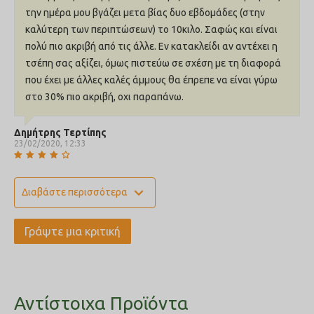
την ημέρα μου βγάζει μετα βίας δυο εβδομάδες (στην
καλύτερη των περιπτώσεων) το 10κιλο. Σαφώς και είναι
πολύ πιο ακριβή από τις άλλε. Εν κατακλείδι αν αντέχει η
τσέπη σας αξίζει, όμως πιστεύω σε σχέση με τη διαφορά
που έχει με άλλες καλές άμμους θα έπρεπε να είναι γύρω
στο 30% πιο ακριβή, οχι παραπάνω.
Δημήτρης Τερτίπης
23/02/2020, 12:33
expand_more
Διαβάστε περισσότερα
Γράψτε μια κριτική
Αντίστοιχα Προϊόντα