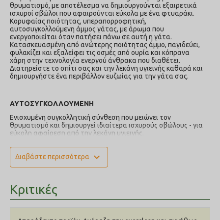
θρυματισμό, με αποτέλεσμα να δημιουργούνται εξαιρετικά
ισχυροί σβώλοι που αφαιρούνται εύκολα με ένα φτυαράκι.
Κορυφαίας ποιότητας, υπεραπορροφητική,
αυτοσυγκολλούμενη άμμος γάτας, με άρωμα που
ενεργοποιείται όταν πατήσει πάνω σε αυτή η γάτα.
Κατασκευασμένη από ανώτερης ποιότητας άμμο, παγιδεύει,
φυλακίζει και εξαλείφει τις οσμές από ουρία και κόπρανα
χάρη στην τεχνολογία ενεργού άνθρακα που διαθέτει.
Διατηρείστε το σπίτι σας και την λεκάνη υγιεινής καθαρά και
δημιουργήστε ένα περιβάλλον ευζωίας για την γάτα σας.
ΑΥΤΟΣΥΓΚΟΛΛΟΥΜΕΝΗ
Ενισχυμένη συγκολλητική σύνθεση που μειώνει τον
θρυματισμό και δημιουργεί ιδιαίτερα ισχυρούς σβώλους - για
εύκολη αφαίρεση από την λεκάνη υγιεινής.
ΑΡΩΜΑ ΦΡΕΣΚΑΔΑΣ
expand_more
Διαβάστε περισσότερα
Εξασφαλίζει συνεχές ευχάριστο άρωμα τόσο στην λεκάνη
υγιεινής, όσο και στο σπίτι.
ΠΑΤΕΝΤΑΡΙΣΜΕΝΗ ΤΕΧΝΟΛΟΓΙΑ ΕΝΕΡΓΟΥ ΑΝΘΡΑΚΑ
Κριτικές
Εξαλείφει τις οσμές ούρων, κοπράνων και αμμωνίας
παγιδεύοντας και συγκρατώντας τες αντί να τις καλύπτει.
ΑΡΩΜΑ ΠΟΥ ΕΝΕΡΓΟΠΟΙΕΙΤΑΙ ΜΕ ΤΑ ΠΟΔΙΑ ΤΗΣ ΓΑΤΑΣ