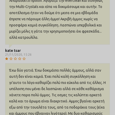
Απαράδεκτο προϊόν. Αγόραζα την everclean και συνήθως
Το άρωμα απελευθερώνεται μόνο όταν η λεκάνη υγιεινής
την Multi-Crystals και είπα να δοκιμάσουμε και αυτήν. Το
χρησιμοποιείται.
αποτέλεσμα ήταν να δούμε ότι μεσα σε μια εβδομάδα
ΜΕΓΑΛΗ ΔΙΑΡΚΕΙΑ
έπρεπε να πάρουμε άλλη άμμο! Ακριβή άμμος χωρίς να
Ενδεικτικά, 1 συσκευασία 10lt διαρκεί έως και δύο μήνες*, που
προσφέρει καμιά συγκόλληση. Λασπώνει υπερβολικά και
σημαίνει λιγότερες αλλαγές στη λεκάνη υγιεινής και
μυρίζει μόλις η γάτα την χρησιμοποιήσει όχι φρεσκάδα...
εξοικονόμηση χρημάτων.
αλλά κατρουλίλα.
*Βασισμένο σε εργαστηριακά αποτελέσματα (μέσος
kate tsar
ημερήσιος όγκος ούρων για μία μεσαίου μεγέθους οικόσιτη
21/11/2020, 15:26
γάτα)
Έχω δύο γατιά. Έχω δοκιμάσει πολλές άμμους, αλλά σαν
αυτή δεν είναι καμιά. Έχει πολύ καλή συγκόλληση και
γι'αυτο το λόγο καθαρίζει πολύ πιο εύκολα από τις άλλες. Η
υπόλοιπη που μένει δε λασπώνει αλλά σε κάθε καθάρισμα
χάνετε παρα πολύ άμμος. Τις οσμες τις καλύπτει αρκετά
καλά και το άρωμα είναι διακριτικό. Αμμος βγαίνει αρκετή
εξω από την τουαλέτα τους, από τα ποδαράκια τους (είχα
και άμμους που έβγαιναν λιγότερο). Με δυο καθαρισμούς