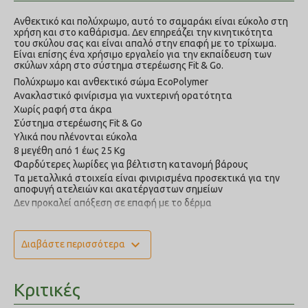
Ανθεκτικό και πολύχρωμο, αυτό το σαμαράκι είναι εύκολο στη
χρήση και στο καθάρισμα. Δεν επηρεάζει την κινητικότητα
του σκύλου σας και είναι απαλό στην επαφή με το τρίχωμα.
Είναι επίσης ένα χρήσιμο εργαλείο για την εκπαίδευση των
σκύλων χάρη στο σύστημα στερέωσης Fit & Go.
Πολύχρωμο και ανθεκτικό σώμα EcoPolymer
Ανακλαστικό φινίρισμα για νυχτερινή ορατότητα
Χωρίς ραφή στα άκρα
Σύστημα στερέωσης Fit & Go
Υλικά που πλένονται εύκολα
8 μεγέθη από 1 έως 25 Kg
Φαρδύτερες λωρίδες για βέλτιστη κατανομή βάρους
Τα μεταλλικά στοιχεία είναι φινιρισμένα προσεκτικά για την
αποφυγή ατελειών και ακατέργαστων σημείων
Δεν προκαλεί απόξεση σε επαφή με το δέρμα
Νούμερο
Διαστάσεις
Βάρος σκύλου
expand_more
Διαβάστε περισσότερα
1
20-30cm
0.8-3kg
2
25-35cm
3-4kg
Κριτικές
3
30-40cm
4-5kg