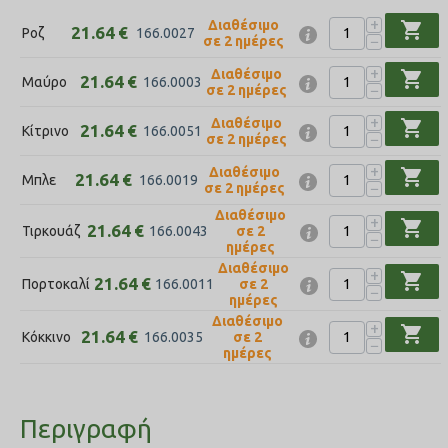
+
Διαθέσιμο
shopping_cart
21.64
€
Ροζ
166.0027
−
σε 2 ημέρες
+
Διαθέσιμο
shopping_cart
21.64
€
Μαύρο
166.0003
−
σε 2 ημέρες
+
Διαθέσιμο
shopping_cart
21.64
€
Κίτρινο
166.0051
−
σε 2 ημέρες
+
Διαθέσιμο
shopping_cart
21.64
€
Μπλε
166.0019
−
σε 2 ημέρες
Διαθέσιμο
+
shopping_cart
21.64
€
Τιρκουάζ
σε 2
166.0043
−
ημέρες
Διαθέσιμο
+
shopping_cart
21.64
€
Πορτοκαλί
σε 2
166.0011
−
ημέρες
Διαθέσιμο
+
shopping_cart
21.64
€
Κόκκινο
σε 2
166.0035
−
ημέρες
Περιγραφή