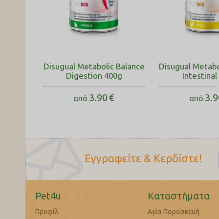
Disugual Metabolic Balance
Disugual Metabo
Digestion 400g
Intestinal
3.90
€
3.9
από
από
Εγγραφείτε & Κερδίστε!
Pet4u
Καταστήματα
Προφίλ
Αγία Παρασκευή