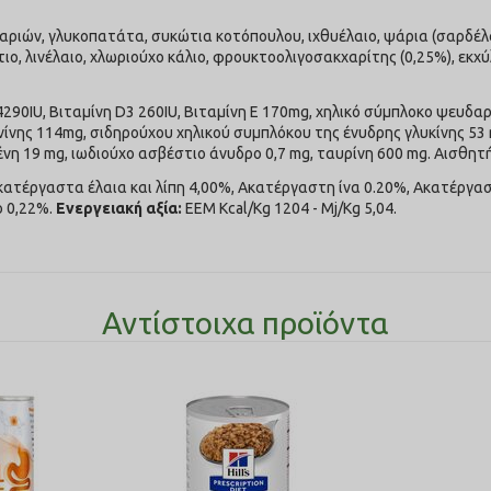
ιών, γλυκοπατάτα, συκώτια κοτόπουλου, ιχθυέλαιο, ψάρια (σαρδέλα, 
ο, λινέλαιο, χλωριούχο κάλιο, φρουκτοολιγοσακχαρίτης (0,25%), εκχύ
4290IU, Βιταμίνη D3 260IU, Βιταμίνη Ε 170mg, χηλικό σύμπλοκο ψευδ
νης 114mg, σιδηρούχου χηλικού συμπλόκου της ένυδρης γλυκίνης 53 m
η 19 mg, ιωδιούχο ασβέστιο άνυδρο 0,7 mg, ταυρίνη 600 mg. Αισθητ
ατέργαστα έλαια και λίπη 4,00%, Ακατέργαστη ίνα 0.20%, Ακατέργασ
ο 0,22%.
Ενεργειακή αξία:
EEM Kcal/Kg 1204 - Mj/Kg 5,04.
Αντίστοιχα προϊόντα