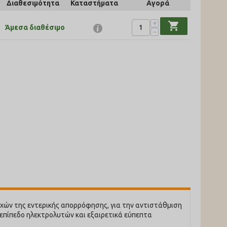
Διαθεσιμότητα
Καταστήματα
Αγορά
+
shopping_cart
Άμεσα διαθέσιμο
−
ραχών της εντερικής απορρόφησης, για την αντιστάθμιση
ο επίπεδο ηλεκτρολυτών και εξαιρετικά εύπεπτα