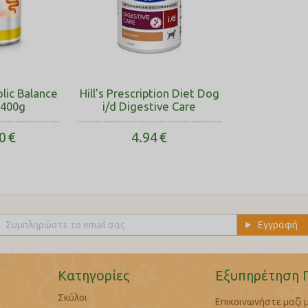
lic Balance
Hill's Prescription Diet Dog
 400g
i/d Digestive Care
0
€
4.94
€
Κατηγορίες
Εξυπηρέτηση 
Σκύλοι
Επικοινωνήστε μαζί 