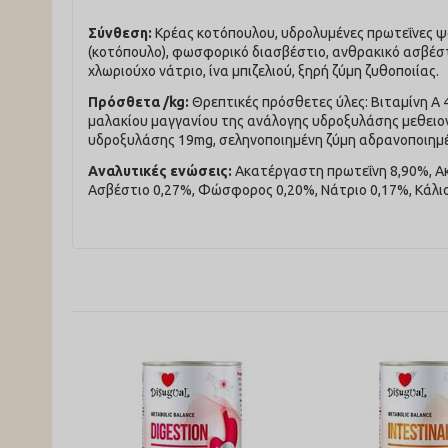
Σύνθεση:
Κρέας κοτόπουλου, υδρολυμένες πρωτεΐνες ψαρ
(κοτόπουλο), φωσφορικό διασβέστιο, ανθρακικό ασβέστι
χλωριούχο νάτριο, ίνα μπιζελιού, ξηρή ζύμη ζυθοποιίας.
Πρόσθετα /kg:
Θρεπτικές πρόσθετες ύλες: Βιταμίνη Α 
μαλακίου μαγγανίου της ανάλογης υδροξυλάσης μεθειονί
υδροξυλάσης 19mg, σεληνοποιημένη ζύμη αδρανοποιημέν
Αναλυτικές ενώσεις:
Ακατέργαστη πρωτεΐνη 8,90%, Ακ
Ασβέστιο 0,27%, Φώσφορος 0,20%, Νάτριο 0,17%, Κάλι