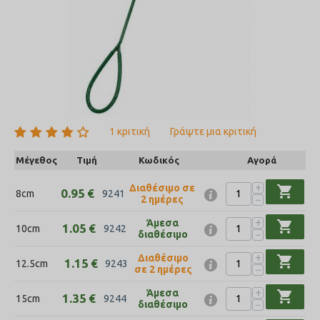
1 κριτική
Γράψτε μια κριτική
Μέγεθος
Τιμή
Κωδικός
Αγορά
+
Διαθέσιμο σε
shopping_cart
0.95
€
8cm
9241
−
2 ημέρες
+
Άμεσα
shopping_cart
1.05
€
10cm
9242
−
διαθέσιμο
+
Διαθέσιμο
shopping_cart
1.15
€
12.5cm
9243
−
σε 2 ημέρες
+
Άμεσα
shopping_cart
1.35
€
15cm
9244
−
διαθέσιμο