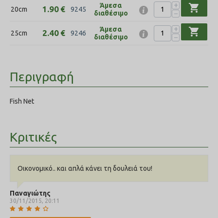
+
Άμεσα
shopping_cart
1.90
€
20cm
9245
−
διαθέσιμο
+
Άμεσα
shopping_cart
2.40
€
25cm
9246
−
διαθέσιμο
Περιγραφή
Fish Net
Κριτικές
Οικονομικό.. και απλά κάνει τη δουλειά του!
Παναγιώτης
30/11/2015, 20:11