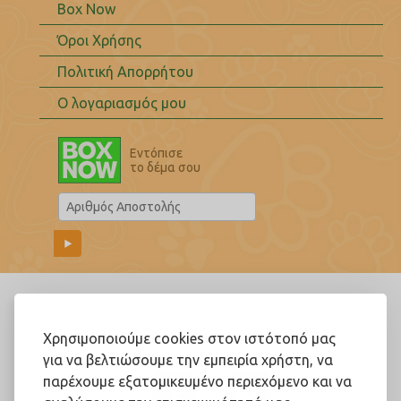
Box Now
Όροι Χρήσης
Πολιτική Απορρήτου
Ο λογαριασμός μου
Εντόπισε
το δέμα σου
Ακολουθήστε μας!
Χρησιμοποιούμε cookies στον ιστότοπό μας
για να βελτιώσουμε την εμπειρία χρήστη, να
παρέχουμε εξατομικευμένο περιεχόμενο και να