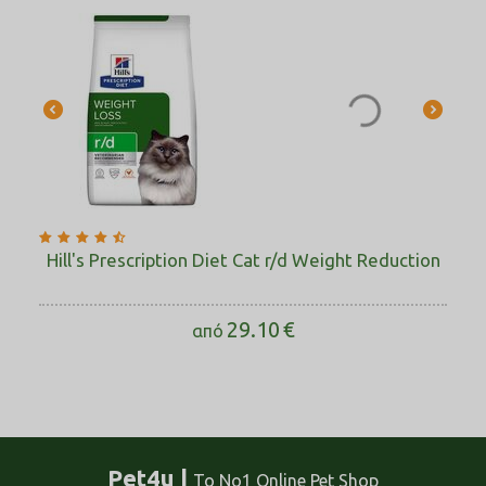
Hill's Prescription Diet Cat r/d Weight Reduction
29.10
€
από
Pet4u |
Το No1 Online Pet Shop