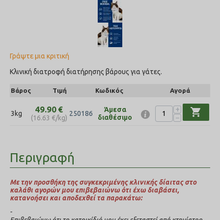
Γράψτε μια κριτική
Κλινική διατροφή διατήρησης βάρους για γάτες.
Βάρος
Τιμή
Κωδικός
Αγορά
+
49.90
€
Άμεσα
shopping_cart
3kg
250186
−
διαθέσιμο
(
16.63
€
/kg)
Περιγραφή
Με την προσθήκη της συγκεκριμένης κλινικής δίαιτας στο
καλάθι αγορών μου επιβεβαιώνω ότι έχω διαβάσει,
κατανοήσει και αποδεχθεί τα παρακάτω:
-