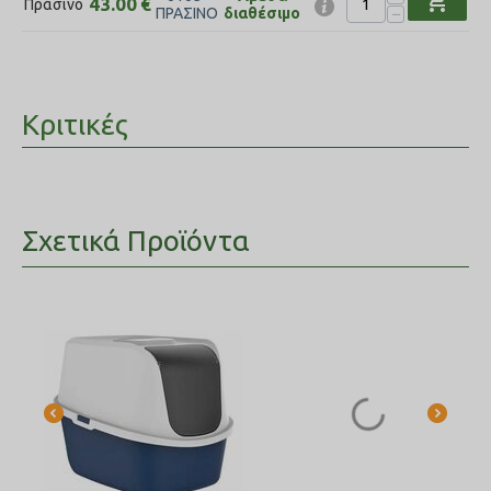
shopping_cart
43.00
€
Πράσινο
−
ΠΡΑΣΙΝΟ
διαθέσιμο
Κριτικές
Σχετικά Προϊόντα