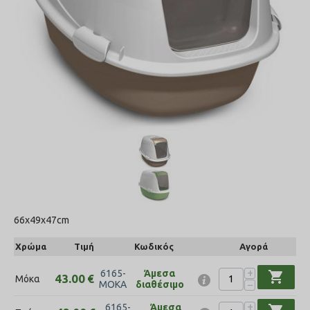
66x49x47cm
Χρώμα
Τιμή
Κωδικός
Αγορά
+
6165-
Άμεσα
shopping_cart
43.00
€
Μόκα
−
ΜΟΚΑ
διαθέσιμο
+
6165-
Άμεσα