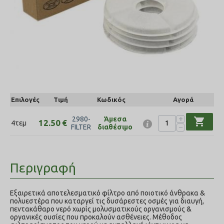
Επιλογές
Τιμή
Κωδικός
Αγορά
+
2980-
Άμεσα
shopping_cart
12.50
€
4τεμ
−
FILTER
διαθέσιμο
Περιγραφή
Εξαιρετικά αποτελεσματικό φίλτρο από ποιοτικό άνθρακα &
πολυεστέρα που καταργεί τις δυσάρεστες οσμές για διαυγή,
πεντακάθαρο νερό χωρίς μολυσματικούς οργανισμούς &
οργανικές ουσίες που προκαλούν ασθένειες. Μέθοδος