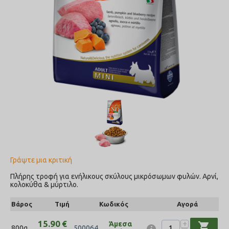
Γράψτε μια κριτική
Πλήρης τροφή για ενήλικους σκύλους μικρόσωμων φυλών. Αρνί,
κολοκύθα & μύρτιλο.
Βάρος
Τιμή
Κωδικός
Αγορά
+
15.90
€
Άμεσα
shopping_cart
800g
500064