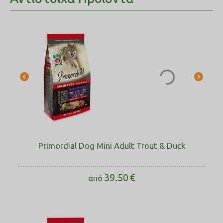
2.90%, Περιεκτικότητα σε υγρασία 9.00%, Ακατέργαστη
τέφρα 8.60%, Ασβέστιο 1.40%, Φώσφορο 1,10%, Ωμέγα-6
3.30%, Ωμέγα-3 0.90%, DHA 0.50%, EPA 0.30%, Γλυκοζαμίνη
1200mg/kg, Θειική χονδροϊτίνη 900mg/kg.
Primordial Dog Mini Adult Trout & Duck
39.50
€
από