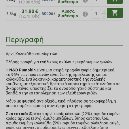
−
διαθέσιμο
(
19.88
€
/kg)
+
31.90
€
Άμεσα
shopping_cart
2.5kg
500065
−
διαθέσιμο
(
12.76
€
/kg)
Περιγραφή
Αρνί, Κολοκύθα και Μύρτιλο.
Πλήρης τροφή για ενήλικους σκύλους μικρόσωμων φυλών.
Η
N&D Pumpkin
είναι μια σειρά τροφών χωρίς δημητριακά,
το 96% των πρωτεϊνών είναι ζωικής προέλευσης και με
κολοκύθα, ένα λαχανικό, χαρακτηριστικό της ιταλικής
κουζίνας, με εξαιρετικά θρεπτικά χαρακτηριστικά: πλούσιο σε
β-καροτένιο, υποστηρίζει το ανοσοποιητικό σύστημα και
βοηθά στην καταπολέμηση των ελεύθερων ριζών.
Μόνο με φυσικά αντιοξειδωτικά, πλούσια σε τοκοφερόλη, η
οποία παρέχει φυσική συντήρηση στην τροφή.
Συστατικά:
Φρέσκο αρνί χωρίς κόκκαλα (22%), αφυδατωμένο
κρέας αρνιού (20%), άμυλο μπιζελιών, λίπoς κοτόπουλου,
αφυδατωμένη κολοκύθα (5%), αφυδατωμένα ολόκληρα αυγά,
φρέσκες ρέγγες, αφυδατωμένες ρέγγες, ιχθυέλαιο (από