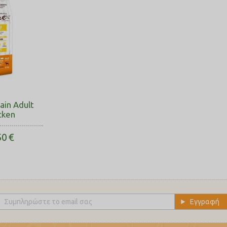
ain Adult
cken
50
€