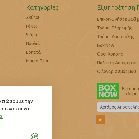
Κατηγορίες
Εξυπηρέτηση 
Σκύλοι
Επικοινωνήστε μαζί 
Γάτες
Τρόποι Πληρωμής
Ψάρια
Τρόποι Αποστολής
Πουλιά
Box Now
Ερπετά
Όροι Χρήσης
Μικρά Ζώα
Πολιτική Απορρήτου
Ο λογαριασμός μου
Εντόπισ
το δέμα
ελτιώσουμε την
όμενο και να
s.