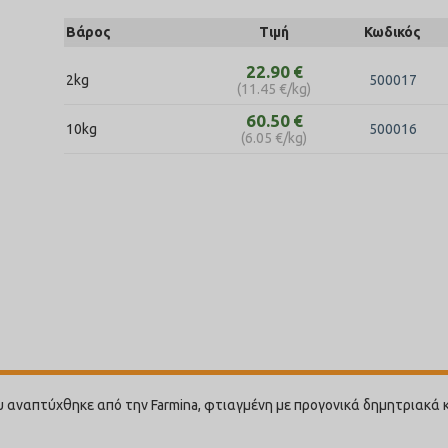
Βάρος
Τιμή
Κωδικός
22.90
€
2kg
500017
(
11.45
€
/kg)
60.50
€
10kg
500016
(
6.05
€
/kg)
υ αναπτύχθηκε από την Farmina, φτιαγμένη με προγονικά δημητριακά 