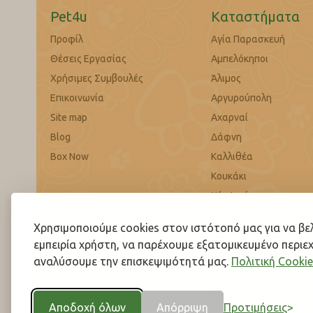
Pet4u
Καταστήματα
Προφίλ
Αγία Παρασκευή
Θέσεις Εργασίας
Αμπελόκηποι
Χρήσιμες Συμβουλές
Άλιμος
Επικοινωνία
Αργυρούπολη
Site map
Αχαρναί
Blog
Δάφνη
Box Now
Καλλιθέα
Κουκάκι
Νέα Ιωνία
Νέα Χαλκηδόνα
Χρησιμοποιούμε cookies στον ιστότοπό μας για να β
Παλαιό Φάληρο
εμπειρία χρήστη, να παρέχουμε εξατομικευμένο περιεχ
Περιστέρι
αναλύσουμε την επισκεψιμότητά μας.
Πολιτική Cookie
Πετρούπολη
Χαλάνδρι
Αποδοχή όλων
Απόρριψη
Προτιμήσεις