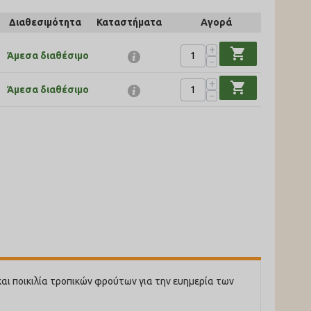
Διαθεσιμότητα
Καταστήματα
Αγορά
+
shopping_cart
Άμεσα διαθέσιμο
−
+
shopping_cart
Άμεσα διαθέσιμο
−
και ποικιλία τροπικών φρούτων για την ευημερία των