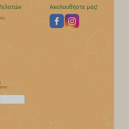
Πελατών
Ακολουθήστε μας!
μας
ε
 σου