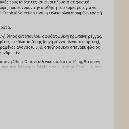
ικές τους ιδιότητες και είναι πλούσια σε φυσικά
ρώμη) που ευνοούν την αίσθηση του κορεσμού, για να
 Tropical Selection είναι η τέλεια ολοκληρωμένη τροφή
ρούτα.
12%), λίπος κοτόπουλου, αφυδατωμένη πρωτεΐνη ρέγγας,
ίτες, εκχύλισμα ζύμης (πηγή μάννο-ολιγοσακχαρίτες),
ηραμένος ανανάς (0,5%), αποξηραμένο σπανάκι, φλοιός
χονδροϊτίνη.
 Νιασίνη 25mg, D-παντοθενικό ασβέστιο 10mg, Βιταμίνη
500mg, Ψευδάργυρος (οξείδιο του ψευδαργύρου): 86.7mg,
δρου θειικού σιδήρου(ΙΙ)]: 14.5mg, Σίδερο [ανθρακικού
ηνιώδες νάτριο): 0.101mg, DL-μεθειονίνη τεχνικής
ωτικά: εκχυλίσματα τοκοφερόλης από φυτικά έλαια.
, Περιεκτικότητα σε υγρασία 9.00%, Ακατέργαστη
/kg, Θειϊκή χονδροϊτίνη 700mg/kg. EM Kcal/Kg 3885 -