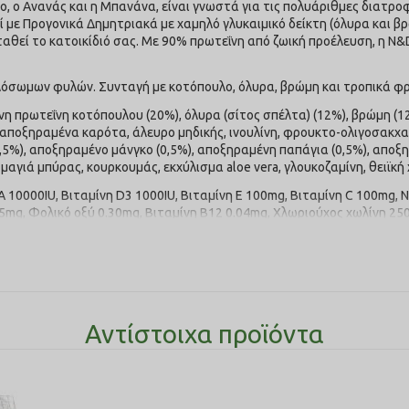
ο, ο Ανανάς και η Μπανάνα, είναι γνωστά για τις πολυάριθμες διατροφ
ί με Προγονικά Δημητριακά με χαμηλό γλυκαιμικό δείκτη (όλυρα και β
αθεί το κατοικίδιό σας. Με 90% πρωτεΐνη από ζωική προέλευση, η N&D
αλόσωμων φυλών. Συνταγή με κοτόπουλο, όλυρα, βρώμη και τροπικά φ
η πρωτεΐνη κοτόπουλου (20%), όλυρα (σίτος σπέλτα) (12%), βρώμη (
αποξηραμένα καρότα, άλευρο μηδικής, ινουλίνη, φρουκτο-ολιγοσακχαρ
,5%), αποξηραμένο μάνγκο (0,5%), αποξηραμένη παπάγια (0,5%), αποξ
αγιά μπύρας, κουρκουμάς, εκχύλισμα aloe vera, γλουκοζαμίνη, θειϊκή 
 A 10000IU, Βιταμίνη D3 1000IU, Βιταμίνη E 100mg, Βιταμίνη C 100mg,
.25mg, Φολικό οξύ 0.30mg, Βιταμίνη B12 0.04mg, Χλωριούχος χωλίνη 2
 Μαγγάνιο [μονοένυδρο θειικό μαγγάνιο(II)]: 48.8mg, Σίδερο [μονοένυ
νυδρος]: 12.8mg, Ιώδιο (ιωδικό ασβέστιο, άνυδρο): 1.56mg, Σελήνιο (σελ
λισμα πράσινου τσαγιού 100mg, εκχύλισμα δενδρολίβανου. Αντιοξειδ
έργαστες λιπαρές ουσίες 16.00%, Ακατέργαστες ινώδεις ουσίες 2.70%
6 3.00%, Omega‐3 0.70%, DHA 0.35%, EPA 0.15%, Γλουκοζαμίνη 1000mg
Αντίστοιχα προϊόντα