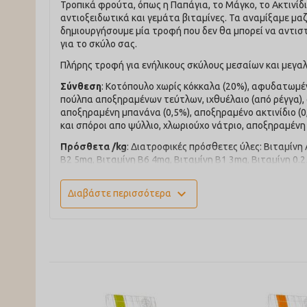
Τροπικά φρούτα, όπως η Παπάγια, το Μάγκο, το Ακτινίδι
αντιοξειδωτικά και γεμάτα βιταμίνες. Τα αναμίξαμε μαζ
δημιουργήσουμε μία τροφή που δεν θα μπορεί να αντιστ
για το σκύλο σας.
Πλήρης τροφή για ενήλικους σκύλους μεσαίων και μεγ
Σύνθεση
: Κοτόπουλο χωρίς κόκκαλα (20%), αφυδατωμέν
πούλπα αποξηραμένων τεύτλων, ιχθυέλαιο (από ρέγγα), 
αποξηραμένη μπανάνα (0,5%), αποξηραμένο ακτινίδιο (0
και σπόροι απο ψύλλιο, χλωριούχο νάτριο, αποξηραμένη μ
Πρόσθετα /kg
: Διατροφικές πρόσθετες ύλες: Βιταμίνη
B2 5mg, Βιταμίνη B6 4mg, Βιταμίνη B1 3mg, Βιταμίνη 0
Ψευδάργυρος (μονοένυδρος θειικός ψευδάργυρος): 43.7mg,
σιδήρου(II)]: 28.9mg, Χαλκός [Θειικός χαλκός(II), πενταέ
expand_more
Διαβάστε περισσότερα
καθαρότητας 2500mg. Aισθητικές πρόσθετες ύλες: εκχύ
Τυπική Ανάλυση
: Ακατέργαστη πρωτεΐνη 27.00%, Ακατ
τέφρα 7.50%, Ασβέστιο 0.90%, Φώσφορος 0.80%, Omega‐
Mj/Kg 16,25.