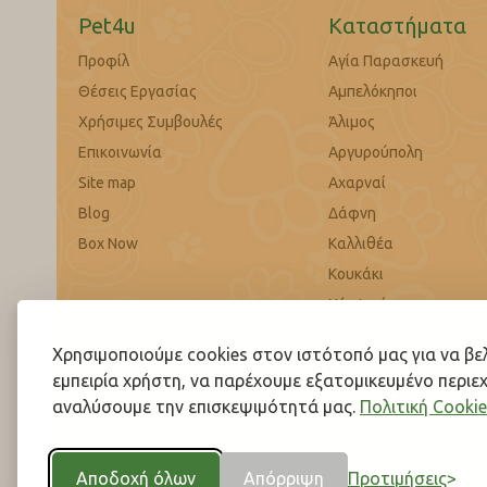
Pet4u
Καταστήματα
Προφίλ
Αγία Παρασκευή
Θέσεις Εργασίας
Αμπελόκηποι
Χρήσιμες Συμβουλές
Άλιμος
Επικοινωνία
Αργυρούπολη
Site map
Αχαρναί
Blog
Δάφνη
Box Now
Καλλιθέα
Κουκάκι
Νέα Ιωνία
Νέα Χαλκηδόνα
Χρησιμοποιούμε cookies στον ιστότοπό μας για να β
Παλαιό Φάληρο
εμπειρία χρήστη, να παρέχουμε εξατομικευμένο περιεχ
Περιστέρι
αναλύσουμε την επισκεψιμότητά μας.
Πολιτική Cookie
Πετρούπολη
Χαλάνδρι
Αποδοχή όλων
Απόρριψη
Προτιμήσεις