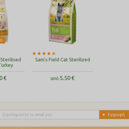
ρο
Sterilised
Sam's Field Cat Sterilized
Turkey
0
€
5.50
€
από