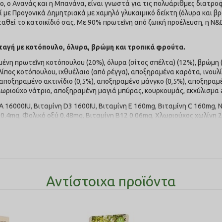
ο, ο Ανανάς και η Μπανάνα, είναι γνωστά για τις πολυάριθμες διατροφ
ί με Προγονικά Δημητριακά με χαμηλό γλυκαιμικό δείκτη (όλυρα και β
αθεί το κατοικίδιό σας. Με 90% πρωτεΐνη από ζωική προέλευση, η N&D
ταγή με κοτόπουλο, όλυρα, βρώμη και τροπικά φρούτα.
ένη πρωτεΐνη κοτόπουλου (20%), όλυρα (σίτος σπέλτα) (12%), βρώμ
ίπος κοτόπουλου, ιχθυέλαιο (από ρέγγα), αποξηραμένα καρότα, ινουλ
αποξηραμένο ακτινίδιο (0,5%), αποξηραμένο μάνγκο (0,5%), αποξηραμέ
λωριούχο νάτριο, αποξηραμένη μαγιά μπύρας, κουρκουμάς, εκχύλισμα a
 16000IU, Βιταμίνη D3 1600IU, Βιταμίνη E 160mg, Βιταμίνη C 160mg,
η 0.4mg, Φολικό οξύ 0.48mg, Βιταμίνη B12 0.06mg, Χλωριούχος χωλίνη
 43.7mg, Μαγγάνιο [μονοένυδρο θειικό μαγγάνιο(II)]: 48.8mg, Σίδερο 
ός(II), πενταένυδρος]: 12.8mg, Ιώδιο (ιωδικό ασβέστιο, άνυδρο): 1.56m
ς: εκχύλισμα πράσινου τσαγιού 100mg, εκχύλισμα δενδρολίβανου. Αντ
κατέργαστες λιπαρές ουσίες 11.00%, Ακατέργαστες ινώδεις ουσίες 6
Αντίστοιχα προϊόντα
ο 0.09%, Omega-6 2.00%, Omega-3 0.40%, DHA 0.15%, EPA 0.10%, Ταυρ