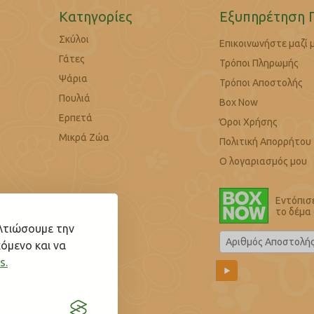
Κατηγορίες
Εξυπηρέτηση 
Σκύλοι
Επικοινωνήστε μαζί 
Γάτες
Τρόποι Πληρωμής
Ψάρια
Τρόποι Αποστολής
Πουλιά
Box Now
Ερπετά
Όροι Χρήσης
Μικρά Ζώα
Πολιτική Απορρήτου
Ο λογαριασμός μου
Εντόπισ
το δέμα
ελτιώσουμε την
όμενο και να
s.