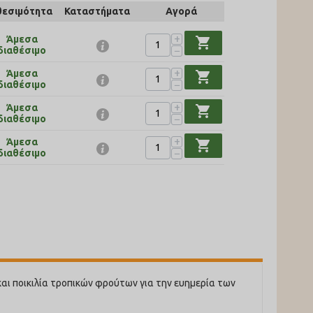
θεσιμότητα
Καταστήματα
Αγορά
+
Άμεσα
shopping_cart
−
διαθέσιμο
+
Άμεσα
shopping_cart
−
διαθέσιμο
+
Άμεσα
shopping_cart
−
διαθέσιμο
+
Άμεσα
shopping_cart
−
διαθέσιμο
και ποικιλία τροπικών φρούτων για την ευημερία των