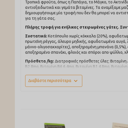
Τροπικά φρούτα, όπως η Παπάγια, το Μάγκο, το Ακτινίδι
αντιοξειδωτικά και γεμάτα βιταμίνες. Τα αναμίξαμε μαζ
δημιουργήσουμε μία τροφή που δεν θα μπορεί να αντιστ
για τη γάτα σας.
Πλήρης τροφή για ενήλικες στειρωμένες γάτες. Συν
Συστατικά:
Κοτόπουλο χωρίς κόκκαλα (20%), αφυδατωμ
πρωτεΐνη ρέγγας, άλευρο μηδικής, αφυδατωμένα αυγά, λ
μάννο-ολιγοσακχαρίτες), αποξηραμένη μπανάνα (0,5%), 
αποξηραμένο σπανάκι, φλοιός και σπόροι απο ψύλλιο, χ
Πρόσθετα /kg:
Διατροφικές πρόσθετες ύλες: Βιταμίνη A
B2 8mg, Βιταμίνη B6 6.4mg, Βιταμίνη B1 4.8mg, Βιταμίν
86.7mg, Ψευδάργυρος (μονοένυδρος θειικός ψευδάργυρος):
[ανθρακικού σιδήρου(II)]: 28.9mg, Χαλκός [Θειικός χαλκ
expand_more
Διαβάστε περισσότερα
1800mg, L-καρνιτίνη 250mg. Aισθητικές πρόσθετες ύλε
έλαια.
Αναλυτικές ενώσεις:
Ακατέργαστη πρωτεΐνη 31.00%, Α
τέφρα 8.20%, Ασβέστιο 1.10%, Φώσφορος 0.90%, Μαγνήσι