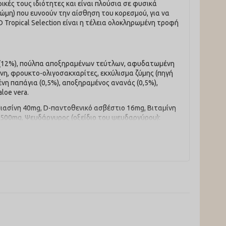
ικές τους ιδιότητες και είναι πλούσια σε φυσικά
ρώμη) που ευνοούν την αίσθηση του κορεσμού, για να
 Tropical Selection είναι η τέλεια ολοκληρωμένη τροφή
η (12%), πούλπα αποξηραμένων τεύτλων, αφυδατωμένη
ίνη, φρουκτο-ολιγοσακχαρίτες, εκχύλισμα ζύμης (πηγή
νη παπάγια (0,5%), αποξηραμένος ανανάς (0,5%),
loe vera.
 Νιασίνη 40mg, D-παντοθενικό ασβέστιο 16mg, Βιταμίνη
 2500mg, Ψευδάργυρος (οξείδιο του ψευδαργύρου):
[μονοένυδρου θειικού σιδήρου(ΙΙ)]: 14.5mg, Σίδερο
g, DL-μεθειονίνη τεχνικής καθαρότητας 3000mg, Ταυρίνη
ιοξειδωτικά: εκχυλίσματα τοκοφερόλης από φυτικά
.50%, Περιεκτικότητα σε υγρασία 8.00%, Ακατέργαστη
ίνη 0.18%. EM Kcal/Kg 3522 - Mj/Kg 14,73.