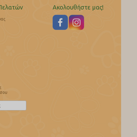
Πελατών
Ακολουθήστε μας!
μας
ε
 σου