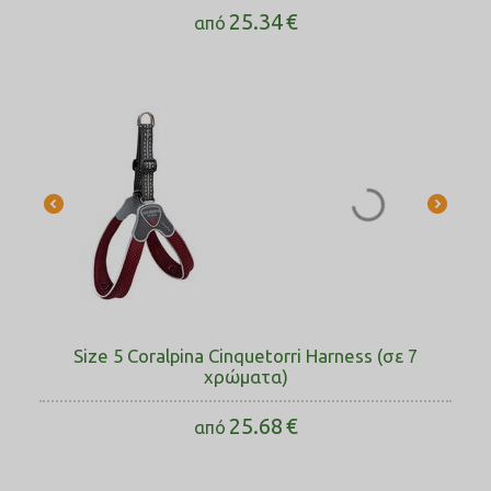
25.34
€
από
Size 5 Coralpina Cinquetorri Harness (σε 7
χρώματα)
25.68
€
από