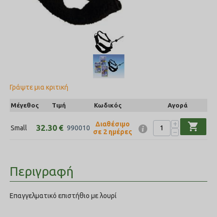
Γράψτε μια κριτική
Μέγεθος
Τιμή
Κωδικός
Αγορά
+
Διαθέσιμο
shopping_cart
32.30
€
Small
990010
−
σε 2 ημέρες
Περιγραφή
Επαγγελματικό επιστήθιο με λουρί