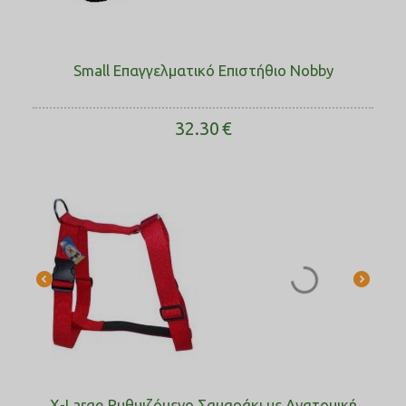
Small Επαγγελματικό Επιστήθιο Νobby
32.30
€
X-Large Ρυθμιζόμενο Σαμαράκι με Ανατομική