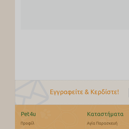
Εγγραφείτε & Κερδίστε!
Pet4u
Καταστήματα
Προφίλ
Αγία Παρασκευή