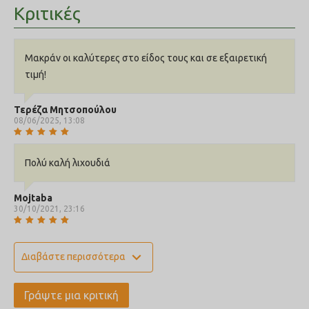
Κριτικές
Μακράν οι καλύτερες στο είδος τους και σε εξαιρετική
τιμή!
Τερέζα Μητσοπούλου
08/06/2025, 13:08
Πολύ καλή λιχουδιά
Mojtaba
30/10/2021, 23:16
expand_more
Διαβάστε περισσότερα
Γράψτε μια κριτική