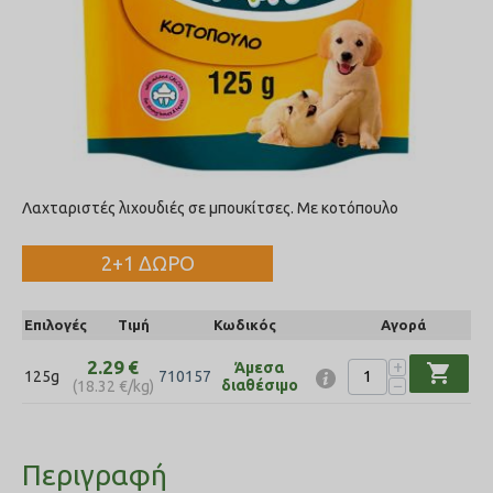
Λαχταριστές λιχουδιές σε μπουκίτσες. Με κοτόπουλο
2+1 ΔΩΡΟ
Επιλογές
Τιμή
Κωδικός
Αγορά
+
2.29
€
Άμεσα
shopping_cart
125g
710157
−
διαθέσιμο
(
18.32
€
/kg)
Περιγραφή