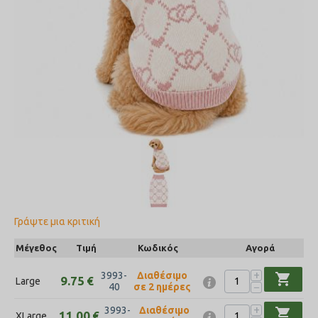
Γράψτε μια κριτική
Μέγεθος
Τιμή
Κωδικός
Αγορά
+
3993-
Διαθέσιμο
shopping_cart
9.75
€
Large
−
40
σε 2 ημέρες
+
3993-
Διαθέσιμο
shopping_cart
11.00
€
XLarge