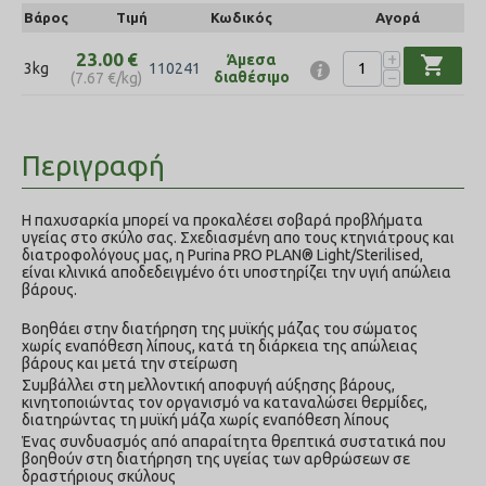
Βάρος
Τιμή
Κωδικός
Αγορά
+
23.00
€
Άμεσα
shopping_cart
3kg
110241
−
διαθέσιμο
(
7.67
€
/kg)
Περιγραφή
Η παχυσαρκία μπορεί να προκαλέσει σοβαρά προβλήματα
υγείας στο σκύλο σας. Σχεδιασμένη απο τους κτηνιάτρους και
διατροφολόγους μας, η Purina PRO PLAN® Light/Sterilised,
είναι κλινικά αποδεδειγμένο ότι υποστηρίζει την υγιή απώλεια
βάρους.
Βοηθάει στην διατήρηση της μυϊκής μάζας του σώματος
χωρίς εναπόθεση λίπους, κατά τη διάρκεια της απώλειας
βάρους και μετά την στείρωση
Συμβάλλει στη μελλοντική αποφυγή αύξησης βάρους,
κινητοποιώντας τον οργανισμό να καταναλώσει θερμίδες,
διατηρώντας τη μυϊκή μάζα χωρίς εναπόθεση λίπους
Ένας συνδυασμός από απαραίτητα θρεπτικά συστατικά που
βοηθούν στη διατήρηση της υγείας των αρθρώσεων σε
δραστήριους σκύλους