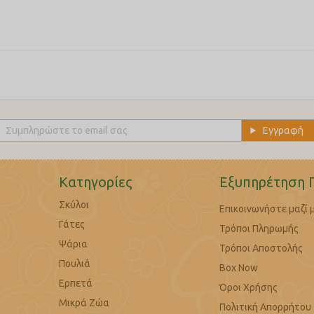
 D3: 900, Βιτ Ε: 200.
), Άνυδρο ιωδικό ασβέστιο: (I: 1.9), Πενταένυδρος θειικός χαλκός: (Cu
: 0.13). Τεχνολογικά πρόσθετα: mg/kg: Εκχυλίσματα τοκοφερόλης από φ
 λιπαρές ουσίες: 18%, ακατέργαστη τέφρα: 7.5%, ακατέργαστες διατρ
Κατηγορίες
Εξυπηρέτηση 
Σκύλοι
Επικοινωνήστε μαζί 
Γάτες
Τρόποι Πληρωμής
Ψάρια
Τρόποι Αποστολής
Πουλιά
Box Now
Ερπετά
Όροι Χρήσης
Μικρά Ζώα
Πολιτική Απορρήτου