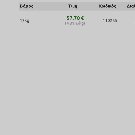
Βάρος
Τιμή
Κωδικός
Δια
57.70
€
12kg
110255
(
4.81
€
/kg)