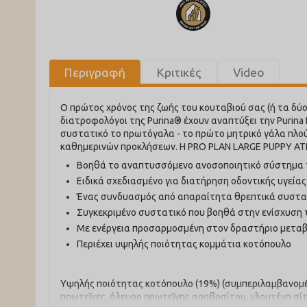
Περιγραφή
Κριτικές
Video
Ο πρώτος χρόνος της ζωής του κουταβιού σας (ή τα δύο
διατροφολόγοι της Purina® έχουν αναπτύξει την Purin
συστατικό το πρωτόγαλα - το πρώτο μητρικό γάλα πλο
καθημερινών προκλήσεων. Η PRO PLAN LARGE PUPPY ATHL
Βοηθά το αναπτυσσόμενο ανοσοποιητικό σύστημα 
Ειδικά σχεδιασμένο για διατήρηση οδοντικής υγείας
Ένας συνδυασμός από απαραίτητα θρεπτικά συστατ
Συγκεκριμένο συστατικό που βοηθά στην ενίσχυση 
Με ενέργεια προσαρμοσμένη στον δραστήριο μεταβ
Περιέχει υψηλής ποιότητας κομμάτια κοτόπουλο
Υψηλής ποιότητας κοτόπουλο (19%) (συμπεριλαμβανομένω
πρωτεΐνες, άλευρο πρωτεΐνης αραβοσίτου, γλουτένη σί