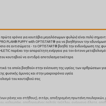
 πρώτα χρόνια για κουτάβια μεγαλόσωμων φυλών) είναι πολύ σημαντικ
a PRO PLAN® PUPPY with OPTISTART® για να βοηθήσουν την εδυνάμωσ
ύσιο σε αντισώματα - το OPTISTART® βοηθά την ενδυνάμωση της φυ
ETIC παρέχει την απαραίτητη ενέργεια για τον έντονο μεταβολισμό
του κουταβιού να αντιδρά αποτελεσματικότερα
ικά τα οποία βοηθούν στην ενίσχυση της υγείας των αρθρώσεων για
της φυσικής άμυνας και στην μακροχρόνια υγεία
ολισμό του κουταβιού σας
ν ράχης και στήθους), σιτάρι, αποξηραμένη πρωτεΐνη πουλερικών, ρύ
του, καλαμπόκι, αποξηραμένος πολτός τεύτλου, ανόργανα άλατα, απ