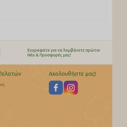
: 13), Μονοένυδρο θειικό μαγγάνιο: (Mn: 45), Μονοένυδρος
υτικά έλαια: 50.
οφικές ίνες: 2%, ταυρίνη: 0,1%.
Εγγραφείτε για να λαμβάνετε πρώτοι
Nέα & Προσφορές μας!
Πελατών
Ακολουθήστε μας!
μας