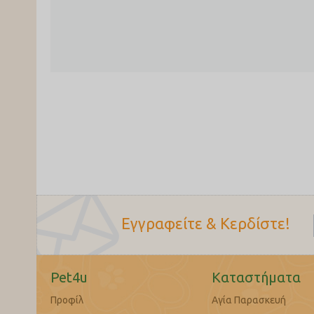
Εγγραφείτε & Κερδίστε!
Pet4u
Καταστήματα
Προφίλ
Αγία Παρασκευή