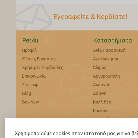
Εγγραφείτε & Κερδίστε!
Pet4u
Καταστήματα
Προφίλ
Αγία Παρασκευή
Θέσεις Εργασίας
Αμπελόκηποι
Χρήσιμες Συμβουλές
Άλιμος
Επικοινωνία
Αργυρούπολη
Site map
Αχαρναί
Blog
Δάφνη
Box Now
Καλλιθέα
Κουκάκι
Νέα Ιωνία
Νέα Χαλκηδόνα
Χρησιμοποιούμε cookies στον ιστότοπό μας για να β
Παλαιό Φάληρο