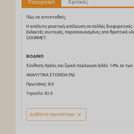
Περιγραφή
Κριτικές
Πώς να αντισταθείς;
H απόλυτη γευστική απόλαυση σε πολλές διαφορετικές 
Εκλεκτές συνταγές, παρασκευασμένες από θρεπτικά υλικ
GOURMET.
ΒΟΔΙΝΟ
Σύνθεση: Κρέας και ζωικά παράγωγα (ελάχ. 14%, εκ των
ΑΝΑΛΥΤΙΚΑ ΣΤΟΙΧΕΙΑ (%):
Πρωτεΐνες: 8.0
Υγρασία: 82.0
Περιεκτικότητα σε λιπαρές ουσίες: 4.5
Ακατέργαστη τέφρα: 3.0
expand_more
Διαβάστε περισσότερα
Ακατέργαστες διατροφικές ίνες: 0.5