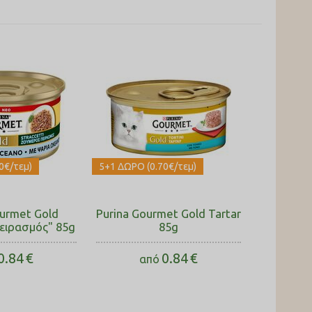
0€/τεμ)
5+1 ΔΩΡΟ (0.70€/τεμ)
ourmet Gold
Purina Gourmet Gold Tartar
ειρασμός" 85g
85g
0.84
€
0.84
€
από