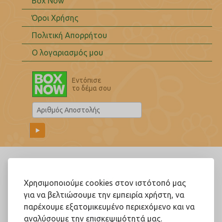
Box Now
Όροι Χρήσης
Πολιτική Απορρήτου
Ο λογαριασμός μου
Εντόπισε
το δέμα σου
Ακολουθήστε μας!
Χρησιμοποιούμε cookies στον ιστότοπό μας
για να βελτιώσουμε την εμπειρία χρήστη, να
παρέχουμε εξατομικευμένο περιεχόμενο και να
αναλύσουμε την επισκεψιμότητά μας.