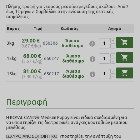
Πλήρης τροφή για νεαρούς μεσαίου μεγέθους σκύλους. Από 2
έως 12 μηνών. Συμβάλλει στην ενίσχυση της πεπτικής
ασφάλειας.
Βάρος
Τιμή
Κωδικός
Αγορά
+
29.00
€
Άμεσα
shopping_cart
3kg
650306
−
διαθέσιμο
(
9.67
€
/kg)
+
68.00
€
Άμεσα
shopping_cart
12kg
650247
−
διαθέσιμο
(
5.67
€
/kg)
+
81.00
€
Άμεσα
shopping_cart
15kg
650217
−
διαθέσιμο
(
5.40
€
/kg)
Περιγραφή
Η ROYAL CANIN® Medium Puppy είναι ειδικά σχεδιασμένη για
να υποστηρίζει τις διατροφικές ανάγκες κουταβιών μεσαίου
μεγέθους.
ΙΣΧΥΡΟ ΑΝΟΣΟΠΟΙΗΤΙΚΟ
: Υποστηρίζει την ανάπτυξη του