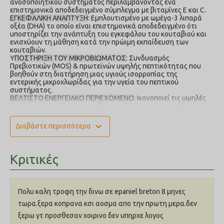
ανοσοποιητικού συστήματος περιλαμβάνοντας ένα
επιστημονικά αποδεδειγμένο σύμπλεγμα με βιταμίνες Ε και C.
ΕΓΚΕΦΑΛΙΚΗ ΑΝΑΠΤΥΞΗ
: Εμπλουτισμένο με ωμέγα-3 λιπαρά
οξέα (DHA) το οποίο είναι επιστημονικά αποδεδειγμένο ότι
υποστηρίζει την ανάπτυξη του εγκεφάλου του κουταβιού και
ενισχύουν τη μάθηση κατά την πρώιμη εκπαίδευση των
κουταβιών.
Υ
ΠΟΣΤΗΡΙΞΗ ΤΟΥ ΜΙΚΡΟΒΙΩΜΑΤΟΣ
: Συνδυασμός
Πρεβιοτικών (MOS) & πρωτεϊνών υψηλής πεπτικότητας που
βοηθούν στη διατήρηση μιας υγιούς ισορροπίας της
εντερικής μικροχλωρίδας για την υγεία του πεπτικού
συστήματος.
ΒΕΛΤΙΣΤΟ ΕΝΕΡΓΕΙΑΚΟ ΠΕΡΙΕΧΟΜΕΝΟ
: Ικανοποιεί τις υψηλές
ενεργειακές ανάγκες κουταβιών φυλών μεσαίου μεγέθους για
μια μακρά περίοδο ανάπτυξης, ηλικίας έως 12 μηνών.
expand_more
Διαβάστε περισσότερα
Σύνθεση
: Aφυδατωμένη πρωτεΐνη πουλερικών, ζωικά λίπη,
καλαμπόκι, γλουτένη σιταριού*, πούλπα τεύτλων, σιτάλευρο,
γλουτένη καλαμποκιού, υδρολυμένες ζωικές πρωτεΐνες,
καλαμποκάλευρο, ρύζι, σιτάρι, ανόργανα συστατικά, έλαιο
Κριτικές
σόγιας, προϊόντα ζυμών, ιχθυέλαιο, φρουκτο-
ολιγοσακχαρίτες, υδρολυμένη ζύμη (πηγή ολιγοσακχαριτών
μαννάνης και Β-γλυκάνης) (0,29%), έλαιο φυκών
Schizochytrium sp. (πηγή DHA), xυμός Yucca schidigera, άλευρο
Πολυ καλη τροφη την δινω σε epaniel breton 8 μηνες
ταγέτη. *L.I.P.: πρωτεΐνη επιλεγμένη με βάση την πολύ υψηλή
πεπτικότητά της.
τωρα.ξερα κοπρανα κσι αοσμα απο την πρωτη μερα.δεν
Αναλυτικά συστατικά
: Ακατέργαστη Πρωτεΐνη 32%, Λίπος
ξερω γτ προσθεσαν χοιρινο δεν υπηρχε λογος
20.4%, Ακατέργαστη Τέφρα 8.3%, Ακατέργαστες Φυτικές