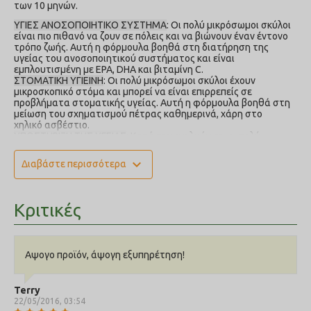
των 10 μηνών.
ΥΓΙΕΣ ΑΝΟΣΟΠΟΙΗΤΙΚΟ ΣΥΣΤΗΜΑ
: Οι πολύ μικρόσωμοι σκύλοι
είναι πιο πιθανό να ζουν σε πόλεις και να βιώνουν έναν έντονο
τρόπο ζωής. Αυτή η φόρμουλα βοηθά στη διατήρηση της
υγείας του ανοσοποιητικού συστήματος και είναι
εμπλουτισμένη με EPA, DHA και βιταμίνη C.
ΣΤΟΜΑΤΙΚΗ ΥΓΙΕΙΝΗ
: Οι πολύ μικρόσωμοι σκύλοι έχουν
μικροσκοπικό στόμα και μπορεί να είναι επιρρεπείς σε
προβλήματα στοματικής υγείας. Αυτή η φόρμουλα βοηθά στη
μείωση του σχηματισμού πέτρας καθημερινά, χάρη στο
χηλικό ασβέστιο.
ΥΠΟΣΤΗΡΙΞΗ ΤΗΣ ΥΓΕΙΑΣ
: Κατά την ενηλικίωση, οι πολύ
μικρόσωμοι σκύλοι χρειάζονται ειδικές θρεπτικές ουσίες για
να παραμείνουν δραστήριοι και υγιείς. Η φόρμουλα περιέχει
expand_more
Διαβάστε περισσότερα
θρεπτικές ουσίες υψηλής πεπτικότητας για μέγιστη
απορρόφηση.
ΠΟΛΥ ΜΙΚΡΗ ΚΑΙ ΕΥΓΕΥΣΤΗ ΚΡΟΚΕΤΑ
: Η πολύ μικρού μεγέθους
κροκέτα είναι τέλεια προσαρμοσμένη στο μικροσκοπικό
Κριτικές
σαγόνι του σκύλου και ενθαρρύνει τη μάσηση. Τα
αποκλειστικά αρώματα βοηθούν επίσης στην τόνωση της
όρεξης στους ιδιόρρυθμους σκύλους.
ΥΓΙΕΣ ΤΡΙΧΩΜΑ
: Εμπλουτισμένη με συνδυασμό θρεπτικών
Αψογο προϊόν, άψογη εξυπηρέτηση!
ουσιών που υποστηρίζουν τη λάμψη του τριχώματος και την
υγεία του δέρματος.
Σύνθεση
: Aφυδατωμένη πρωτεΐνη πουλερικών, ρύζι, ζωικά
Terry
λίπη, σιτάλευρο, σιτάρι, αλεύρι αραβόσιτου, γλουτένη
22/05/2016, 03:54