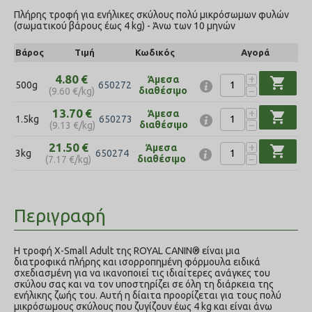
Πλήρης τροφή για ενήλικες σκύλους πολύ μικρόσωμων φυλών
(σωματικού βάρους έως 4 kg) - Άνω των 10 μηνών
Βάρος
Τιμή
Κωδικός
Αγορά
+
4.80
€
Άμεσα
shopping_cart
500g
650272
−
διαθέσιμο
(
9.60
€
/kg)
+
13.70
€
Άμεσα
shopping_cart
1.5kg
650273
−
διαθέσιμο
(
9.13
€
/kg)
+
21.50
€
Άμεσα
shopping_cart
3kg
650274
−
διαθέσιμο
(
7.17
€
/kg)
Περιγραφή
Η τροφή X-Small Adult της ROYAL CANIN® είναι μια
διατροφικά πλήρης και ισορροπημένη φόρμουλα ειδικά
σχεδιασμένη για να ικανοποιεί τις ιδιαίτερες ανάγκες του
σκύλου σας και να τον υποστηρίζει σε όλη τη διάρκεια της
ενήλικης ζωής του. Αυτή η δίαιτα προορίζεται για τους πολύ
μικρόσωμους σκύλους που ζυγίζουν έως 4 kg και είναι άνω